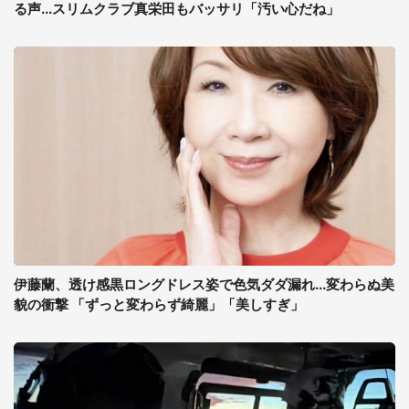
る声...スリムクラブ真栄田もバッサリ「汚い心だね」
伊藤蘭、透け感黒ロングドレス姿で色気ダダ漏れ...変わらぬ美
貌の衝撃 「ずっと変わらず綺麗」「美しすぎ」