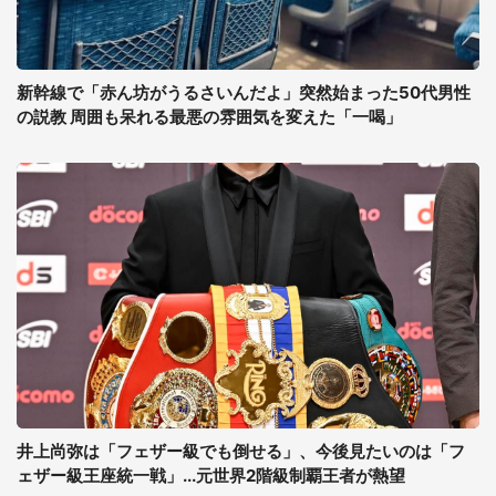
新幹線で「赤ん坊がうるさいんだよ」突然始まった50代男性
の説教 周囲も呆れる最悪の雰囲気を変えた「一喝」
井上尚弥は「フェザー級でも倒せる」、今後見たいのは「フ
ェザー級王座統一戦」...元世界2階級制覇王者が熱望