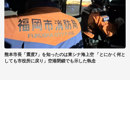
熊本市長「震度7」を知ったのは東シナ海上空 「とにかく何と
しても市役所に戻り」空港閉鎖でも示した執念
コンテンツ
関連サイト
最新記事一覧
J-CASTニュース
コラムざんまい
J-CASTトレンド
ニュース pickup
J-CAST会社ウォッチ