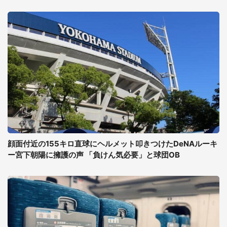
顔面付近の155キロ直球にヘルメット叩きつけたDeNAルーキ
ー宮下朝陽に擁護の声 「負けん気必要」と球団OB