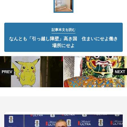
記事本文を読む
なんとも「引っ越し障壁」高き国 住まいにせよ働き
場所にせよ