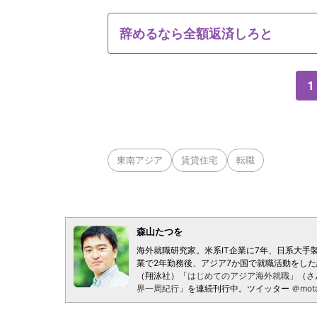
辞めるなら全額返済しろと
1
東南アジア
賃貸住宅
転職
森山たつを
海外就職研究家。米系IT企業に7年、日系大手
業で2年勤務後、アジア7か国で就職活動をし
（翔泳社）「
はじめてのアジア海外就職
」（さ
界一周紀行
」を連続刊行中。ツイッター
＠mot