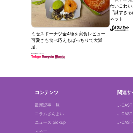
わいこわい
〝謎すぎる顔
ネット
ミセスドーナツ全4種を実食レビュー!
可愛さも食べ応えもばっちりで大満
足。
コンテンツ
関連サ
最新記事一覧
J-CAS
コラムざんまい
J-CAS
ニュース pickup
J-CA
マネー