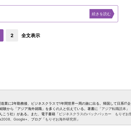
続きを読む
2
全文表示
製造業に2年勤務後、ビジネスクラスで1年間世界一周の旅に出る。帰国して日系IT企
た経験から「アジア海外就職」を多くの人と伝えている。著書に「
アジア転職読本
」
んこう社）がある。また、電子書籍「
ビジネスクラスのバックパッカー もりぞお
a2008
、
Google+
、ブログ「
もりぞお海外研究所
」