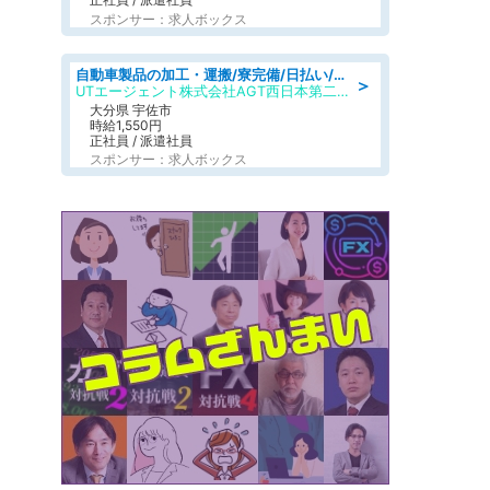
スポンサー：求人ボックス
自動車製品の加工・運搬/寮完備/日払い/工場・製造
＞
UTエージェント株式会社AGT西日本第二CU
大分県 宇佐市
時給1,550円
正社員 / 派遣社員
スポンサー：求人ボックス