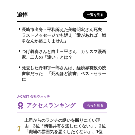
追悼
一覧を見る
長崎市出身・平和訴えた美輪明宏さん死去
ラストメッセージでも訴え「愛があれば 戦
争なんか起こりません」
つげ義春さんと白土三平さん カリスマ漫画
家、二人の「違い」とは？
死去した丹羽宇一郎さんは、経済界有数の読
書家だった 『死ぬほど読書』ベストセラー
に
J-CAST 会社ウォッチ
アクセスランキング
もっと見る
上司からのランチの誘いを断りにくい理
由 3位「情報共有を逃したくない」、2位
「職場の雰囲気を悪くしたくない」、1位