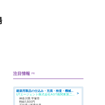
場
注目情報
PR
建築用製品の仕込み・充填・検査・機械操作/寮完備/日払い/工場・製造
＞
UTエージェント株式会社AGT南関東第二CU
神奈川県 平塚市
時給1,500円
正社員 / 派遣社員