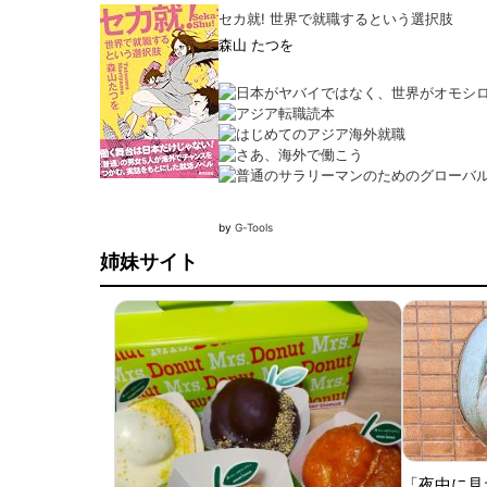
セカ就! 世界で就職するという選択肢
森山 たつを
by
G-Tools
姉妹サイト
「夜中に見