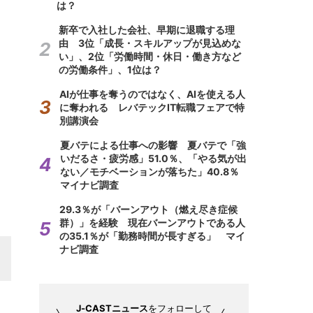
は？
新卒で入社した会社、早期に退職する理
由 3位「成長・スキルアップが見込めな
い」、2位「労働時間・休日・働き方など
の労働条件」、1位は？
AIが仕事を奪うのではなく、AIを使える人
に奪われる レバテックIT転職フェアで特
別講演会
夏バテによる仕事への影響 夏バテで「強
いだるさ・疲労感」51.0％、「やる気が出
ない／モチベーションが落ちた」40.8％
マイナビ調査
29.3％が「バーンアウト（燃え尽き症候
群）」を経験 現在バーンアウトである人
の35.1％が「勤務時間が長すぎる」 マイ
ナビ調査
J-CASTニュース
をフォローして