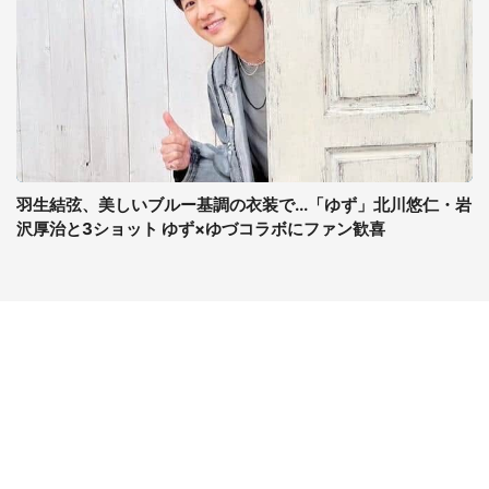
羽生結弦、美しいブルー基調の衣装で...「ゆず」北川悠仁・岩
沢厚治と3ショット ゆず×ゆづコラボにファン歓喜
コンテンツ
関連サイト
最新記事一覧
J-CASTニュース
コラムざんまい
J-CASTトレンド
ニュース pickup
J-CAST会社ウォッチ