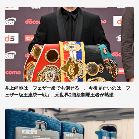
井上尚弥は「フェザー級でも倒せる」、今後見たいのは「フ
ェザー級王座統一戦」...元世界2階級制覇王者が熱望