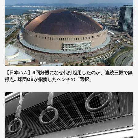
【日本ハム】9回好機になぜ代打起用したのか、連続三振で無
得点...球団OBが指摘したベンチの「選択」