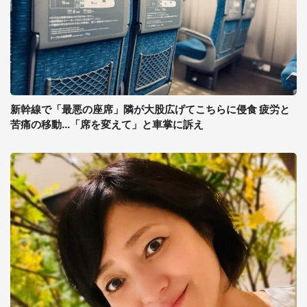
新幹線で「最悪の座席」隣が大股広げてこちらに侵食 疲労と
苦痛の移動...「席を変えて」と車掌に訴え