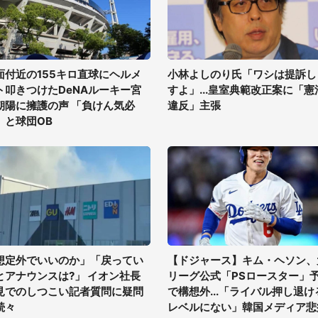
面付近の155キロ直球にヘルメ
小林よしのり氏「ワシは提訴し
ト叩きつけたDeNAルーキー宮
すよ」...皇室典範改正案に「憲
朝陽に擁護の声 「負けん気必
違反」主張
」と球団OB
想定外でいいのか」「戻ってい
【ドジャース】キム・ヘソン、
とアナウンスは?」 イオン社長
リーグ公式「PSロースター」
見でのしつこい記者質問に疑問
で構想外...「ライバル押し退け
続々
レベルにない」韓国メディア悲