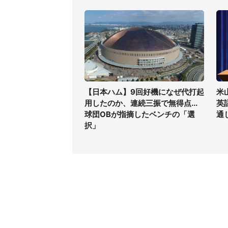
【日本ハム】9回好機になぜ代打起
米
用したのか、連続三振で無得点...
英
球団OBが指摘したベンチの「選
通
択」
コンテンツ
関連サ