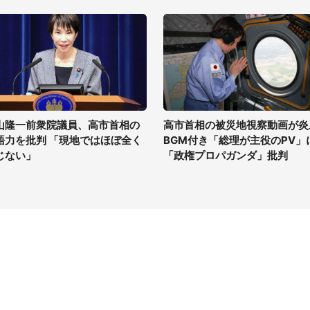
山隆一前衆院議員、高市首相の
高市首相の被災地視察動画が炎
語力を批判 「現地ではほぼ全く
BGM付き「総理が主役のPV」
じない」
「政権プロパガンダ」批判
イト
サイトについて