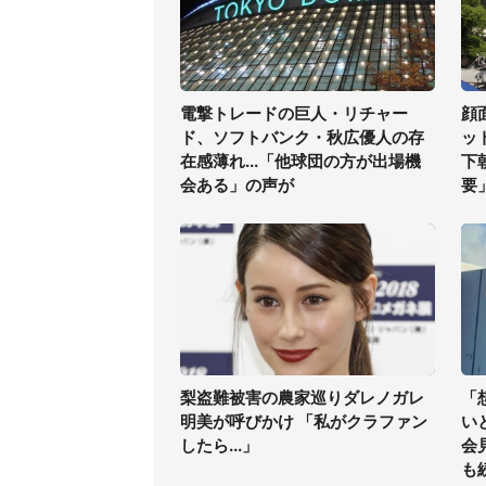
電撃トレードの巨人・リチャー
顔
ド、ソフトバンク・秋広優人の存
ッ
在感薄れ...「他球団の方が出場機
下
会ある」の声が
要
梨盗難被害の農家巡りダレノガレ
「
明美が呼びかけ 「私がクラファン
い
したら...」
会
も