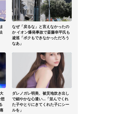
ま
なぜ「戻るな」と言えなかったの
法
か イオン爆発事故で斎藤幸平氏も
逡巡「ボクもできなかっただろう
なあ」
大
ダレノガレ明美、被災地炊き出し
予想
で細やかな心遣い...「並んでくれ
る
た子やとりにきてくれた子にシー
痛
ルを」