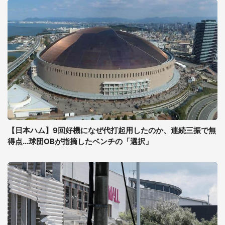
【日本ハム】9回好機になぜ代打起用したのか、連続三振で無
得点...球団OBが指摘したベンチの「選択」