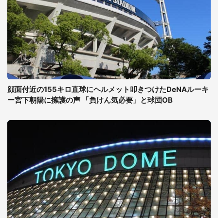
顔面付近の155キロ直球にヘルメット叩きつけたDeNAルーキ
ー宮下朝陽に擁護の声 「負けん気必要」と球団OB