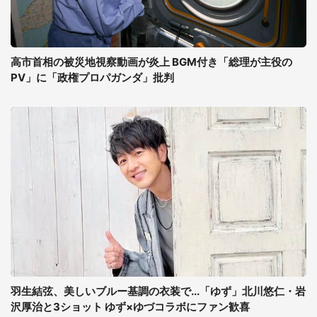
高市首相の被災地視察動画が炎上 BGM付き「総理が主役の
PV」に「政権プロパガンダ」批判
羽生結弦、美しいブルー基調の衣装で...「ゆず」北川悠仁・岩
沢厚治と3ショット ゆず×ゆづコラボにファン歓喜