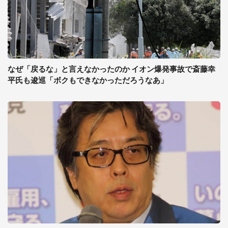
なぜ「戻るな」と言えなかったのか イオン爆発事故で斎藤幸
平氏も逡巡「ボクもできなかっただろうなあ」