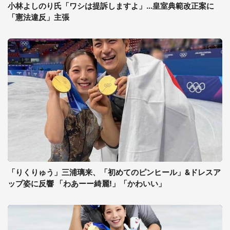
小林よしのり氏「ワシは提訴しますよ」...皇室典範改正案に
「憲法違反」主張
「りくりゅう」三浦璃来、「初めてのピンヒール」&ドレスア
ップ姿に反響 「わあーー綺麗!」「かわいい」