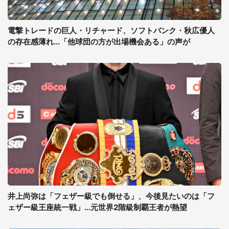
電撃トレードの巨人・リチャード、ソフトバンク・秋広優人
の存在感薄れ...「他球団の方が出場機会ある」の声が
井上尚弥は「フェザー級でも倒せる」、今後見たいのは「フ
ェザー級王座統一戦」...元世界2階級制覇王者が熱望