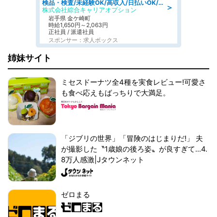
検品・検査/未経験OK/高収入/日払いOK/交替制/20・30・40代活躍中
＞
株式会社綜合キャリアオプション
岩手県 金ケ崎町
時給1,650円～2,063円
正社員 / 派遣社員
スポンサー：求人ボックス
姉妹サイト
ミセスドーナツ全4種を実食レビュー!可愛さ
も食べ応えもばっちりで大満足。
「ジブリの世界」「冒険のはじまりだ!」 夫
が撮影した〝1歳娘の後ろ姿〟が良すぎて...4.
8万人感激|Jタウンネット
ゼロまる