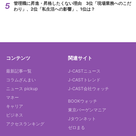
管理職に昇進・昇格したくない理由 3位「現場業務へのこだ
わり」、2位「私生活への影響」、1位は？
コンテンツ
関連サイト
最新記事一覧
J-CASTニュース
コラムざんまい
J-CASTトレンド
ニュース pickup
J-CAST会社ウォッチ
マネー
BOOKウォッチ
キャリア
東京バーゲンマニア
ビジネス
Jタウンネット
アクセスランキング
ゼロまる