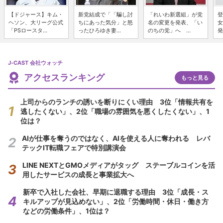
【ドジャース】キム・
新党結成で「「騙し討
「れいわ新選組」が党
登
ヘソン、大リーグ公式
ちにあった気分」と怒
名の変更を発表、「い
女
「PSロースタ...
ったひろゆき妻...
のちの党」へ ...
発
J-CAST 会社ウォッチ
アクセスランキング
もっと見る
上司からのランチの誘いを断りにくい理由 3位「情報共有を
逃したくない」、2位「職場の雰囲気を悪くしたくない」、1
位は？
AIが仕事を奪うのではなく、AIを使える人に奪われる レバ
テックIT転職フェアで特別講演会
LINE NEXTとGMOメディアがタッグ ステーブルコインを活
用したサービスの成長と事業拡大へ
新卒で入社した会社、早期に退職する理由 3位「成長・ス
キルアップが見込めない」、2位「労働時間・休日・働き方
などの労働条件」、1位は？