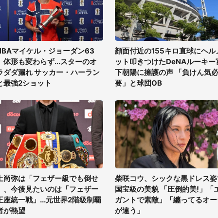
NBAマイケル・ジョーダン63
顔面付近の155キロ直球にヘル
、体形も変わらず...スターのオ
ット叩きつけたDeNAルーキー
ラダダ漏れ サッカー・ハーラン
下朝陽に擁護の声 「負けん気
と最強2ショット
要」と球団OB
上尚弥は「フェザー級でも倒せ
柴咲コウ、シックな黒ドレス姿
」、今後見たいのは「フェザー
国宝級の美貌 「圧倒的美!」「
王座統一戦」...元世界2階級制覇
ガントで素敵」「纏ってるオー
者が熱望
が違う」