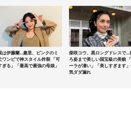
親は伊藤蘭...趣里、ピンクのミ
柴咲コウ、黒ロングドレスで...
丈ワンピで神スタイル炸裂 「可
ろ姿まで美しい国宝級の美貌 
すぎる」「最高で最強の母娘」
ーラが凄い」「美しすぎます」
気ダダ漏れ
イト
サイトについて