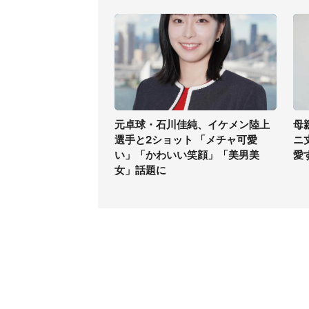
元卓球・石川佳純、イケメン陸上
母
選手と2ショット 「メチャ可愛
ニ
い」「かわいい笑顔」「美男美
愛
女」話題に
コンテンツ
関連サ