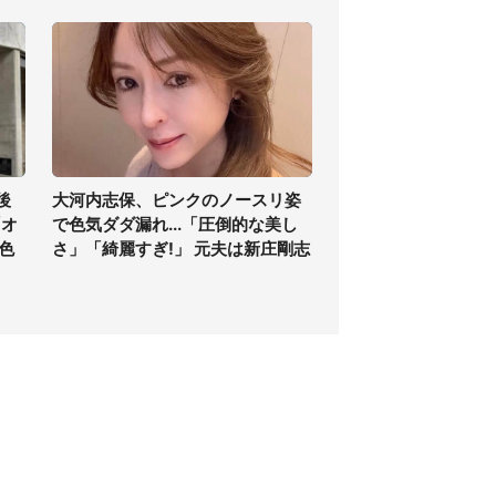
後
大河内志保、ピンクのノースリ姿
「オ
で色気ダダ漏れ...「圧倒的な美し
色
さ」「綺麗すぎ!」 元夫は新庄剛志