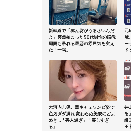
新幹線で「赤ん坊がうるさいんだ
元
よ」突然始まった50代男性の説教
歳
周囲も呆れる最悪の雰囲気を変え
ー
た「一喝」
ド
大河内志保、黒キャミワンピ姿で
井
色気ダダ漏れ 変わらぬ美貌にどよ
る
めき...「美人過ぎ」「美しすぎ
級
る」
王