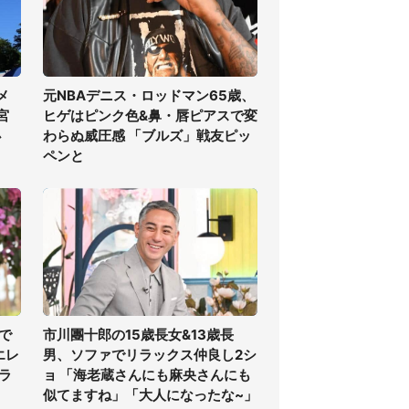
メ
元NBAデニス・ロッドマン65歳、
宮
ヒゲはピンク色&鼻・唇ピアスで変
必
わらぬ威圧感 「ブルズ」戦友ピッ
ペンと
で
市川團十郎の15歳長女&13歳長
エレ
男、ソファでリラックス仲良し2シ
ラ
ョ 「海老蔵さんにも麻央さんにも
似てますね」「大人になったな~」