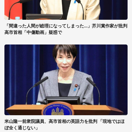
「間違った人間が総理になってしまった...」芥川賞作家が批判
高市首相「中傷動画」疑惑で
米山隆一前衆院議員、高市首相の英語力を批判 「現地ではほ
ぼ全く通じない」