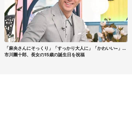
「麻央さんにそっくり」「すっかり大人に」「かわいい~」...
市川團十郎、長女の15歳の誕生日を祝福
コンテンツ
関連サイト
最新記事一覧
J-CASTニュース
コラムざんまい
J-CASTトレンド
ニュース pickup
J-CAST会社ウォッチ