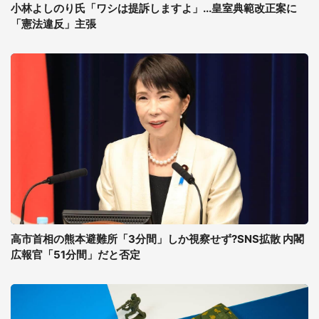
小林よしのり氏「ワシは提訴しますよ」...皇室典範改正案に
「憲法違反」主張
高市首相の熊本避難所「3分間」しか視察せず?SNS拡散 内閣
広報官「51分間」だと否定