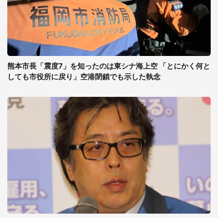
熊本市長「震度7」を知ったのは東シナ海上空 「とにかく何と
しても市役所に戻り」空港閉鎖でも示した執念