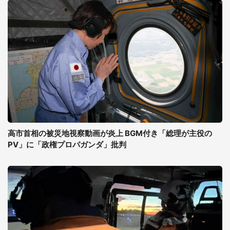
高市首相の被災地視察動画が炎上 BGM付き「総理が主役の
PV」に「政権プロパガンダ」批判