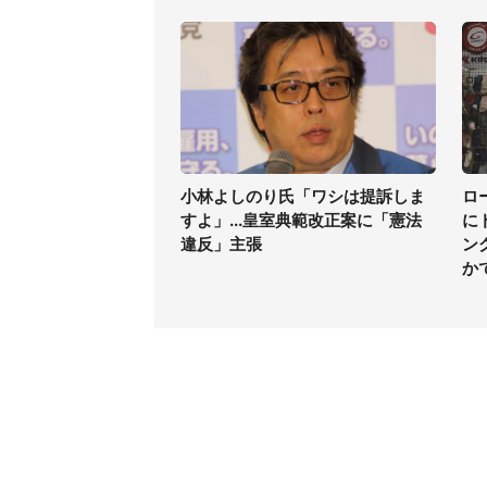
小林よしのり氏「ワシは提訴しま
ロ
すよ」...皇室典範改正案に「憲法
に
違反」主張
ン
か
コンテンツ
関連サ