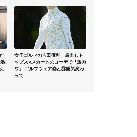
だ
女子ゴルフの吉田優利、肩出しト
説教
ップス×スカートのコーデで「激カ
え
ワ」 ゴルフウェア姿と雰囲気変わ
って