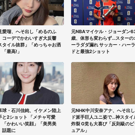
見愛瑠、へそ出し「めるのふ
元NBAマイケル・ジョーダン6
」コーデでかわいすぎ大反響
歳、体形も変わらず...スターの
スタイル抜群」「めっちゃお洒
ーラダダ漏れ サッカー・ハー
」「最高!」
ドと最強2ショット
卓球・石川佳純、イケメン陸上
元NHK中川安奈アナ、へそ出し
手と2ショット 「メチャ可愛
ド派手巨人ユニ姿で...神スタイ
」「かわいい笑顔」「美男美
炸裂 G党も大喜び「反則級のビ
」話題に
ュアル」