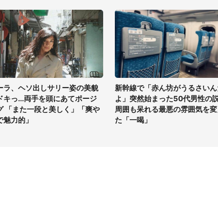
ーラ、ヘソ出しサリー姿の美貌
新幹線で「赤ん坊がうるさいん
ドキっ...両手を頭にあてポージ
よ」突然始まった50代男性の
グ 「また一段と美しく」「爽や
周囲も呆れる最悪の雰囲気を変
で魅力的」
た「一喝」
イト
サイトについて