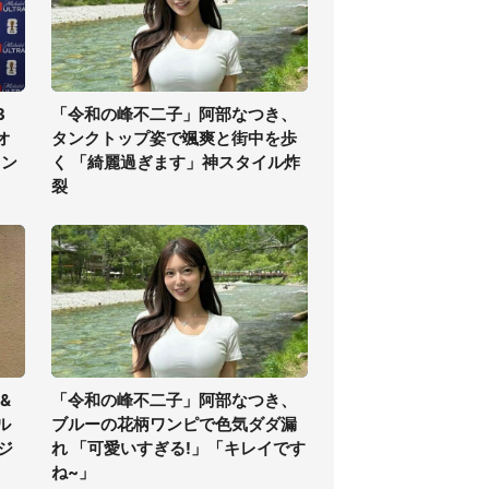
3
「令和の峰不二子」阿部なつき、
オ
タンクトップ姿で颯爽と街中を歩
ラン
く 「綺麗過ぎます」神スタイル炸
裂
&
「令和の峰不二子」阿部なつき、
ル
ブルーの花柄ワンピで色気ダダ漏
ジ
れ 「可愛いすぎる!」「キレイです
ね~」