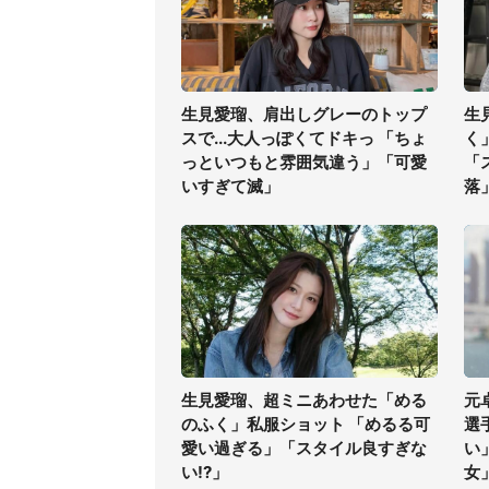
生見愛瑠、肩出しグレーのトップ
生
スで...大人っぽくてドキっ 「ちょ
く
っといつもと雰囲気違う」「可愛
「
いすぎて滅」
落
生見愛瑠、超ミニあわせた「める
元
のふく」私服ショット 「めるる可
選
愛い過ぎる」「スタイル良すぎな
い
い!?」
女