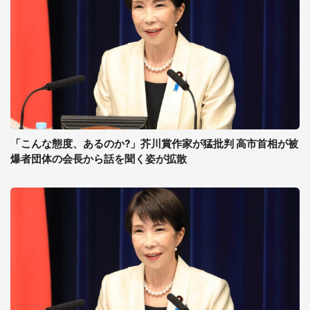
「こんな態度、あるのか?」芥川賞作家が猛批判 高市首相が被
爆者団体の会長から話を聞く姿が拡散