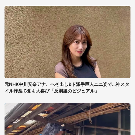
元NHK中川安奈アナ、へそ出し&ド派手巨人ユニ姿で...神スタ
イル炸裂 G党も大喜び「反則級のビジュアル」