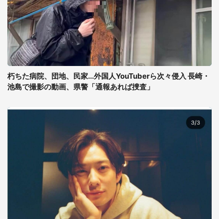
朽ちた病院、団地、民家...外国人YouTuberら次々侵入 長崎・
池島で撮影の動画、県警「通報あれば捜査」