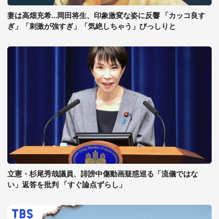
妻は高畑充希...岡田将生、印象激変な姿に反響 「カッコ良す
ぎ」「刺激が強すぎ」「気絶しちゃう」びっしりと
立憲・杉尾秀哉議員、誹謗中傷動画疑惑巡る「流儀ではな
い」返答を批判 「すぐ論点ずらし」