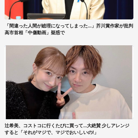
「間違った人間が総理になってしまった...」芥川賞作家が批判
高市首相「中傷動画」疑惑で
辻希美、コストコに行くたびに買って...大絶賛 少しアレンジ
すると「それがマジで、マジでおいしいの!」