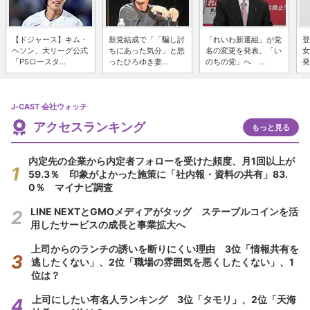
【ドジャース】キム・
新党結成で「「騙し討
「れいわ新選組」が党
登
ヘソン、大リーグ公式
ちにあった気分」と怒
名の変更を発表、「い
女
「PSロースタ...
ったひろゆき妻...
のちの党」へ ...
発
J-CAST 会社ウォッチ
アクセスランキング
もっと見る
内定先の企業から内定者フォローを受けた頻度、月1回以上が
59.3％ 印象がよかった施策に「社内報・資料の共有」83.
0％ マイナビ調査
LINE NEXTとGMOメディアがタッグ ステーブルコインを活
用したサービスの成長と事業拡大へ
上司からのランチの誘いを断りにくい理由 3位「情報共有を
逃したくない」、2位「職場の雰囲気を悪くしたくない」、1
位は？
上司にしたい有名人ランキング 3位「タモリ」、2位「天海