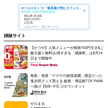
ホールスタッフ/「家具屋が営むカフェスタッフ!」週2日～OK!嬉しいまかない付き/岡山県/浅口郡里庄町
＞
AKASE GROUP株式会社
岡山県 里庄町
時給1,100円～
正社員
スポンサー：求人ボックス
姉妹サイト
【かつや】人気メニューが税抜150円引き&ご
飯大盛り無料!お得すぎる「感謝祭」は8月14
日まで開催中。
鳥取・境港「ゲゲゲの妖怪楽園」限定だった
鬼太郎グッズ買える 銀座・博品館TOY PARK
へ急げ【8/8~31】|Jタウンネット
ゼロまる