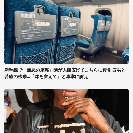
新幹線で「最悪の座席」隣が大股広げてこちらに侵食 疲労と
苦痛の移動...「席を変えて」と車掌に訴え