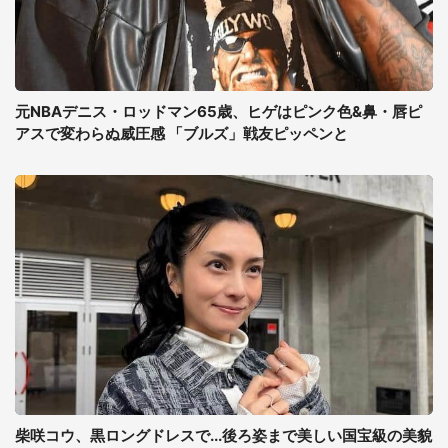
元NBAデニス・ロッドマン65歳、ヒゲはピンク色&鼻・唇ピ
アスで変わらぬ威圧感 「ブルズ」戦友ピッペンと
柴咲コウ、黒ロングドレスで...後ろ姿まで美しい国宝級の美貌