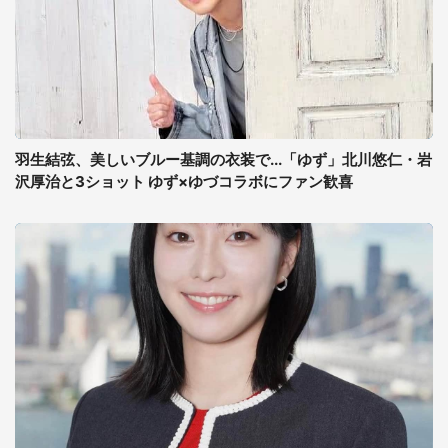
羽生結弦、美しいブルー基調の衣装で...「ゆず」北川悠仁・岩
沢厚治と3ショット ゆず×ゆづコラボにファン歓喜