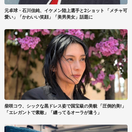
元卓球・石川佳純、イケメン陸上選手と2ショット 「メチャ可
愛い」「かわいい笑顔」「美男美女」話題に
柴咲コウ、シックな黒ドレス姿で国宝級の美貌 「圧倒的美!」
「エレガントで素敵」「纏ってるオーラが違う」