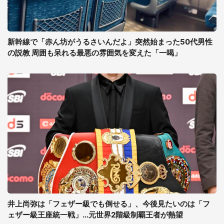
新幹線で「赤ん坊がうるさいんだよ」突然始まった50代男性
の説教 周囲も呆れる最悪の雰囲気を変えた「一喝」
井上尚弥は「フェザー級でも倒せる」、今後見たいのは「フ
ェザー級王座統一戦」...元世界2階級制覇王者が熱望