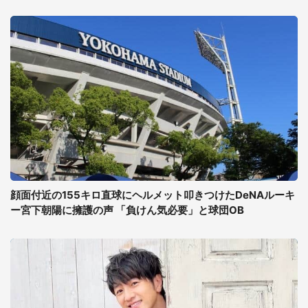
顔面付近の155キロ直球にヘルメット叩きつけたDeNAルーキ
ー宮下朝陽に擁護の声 「負けん気必要」と球団OB