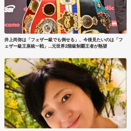
井上尚弥は「フェザー級でも倒せる」、今後見たいのは「フ
ェザー級王座統一戦」...元世界2階級制覇王者が熱望