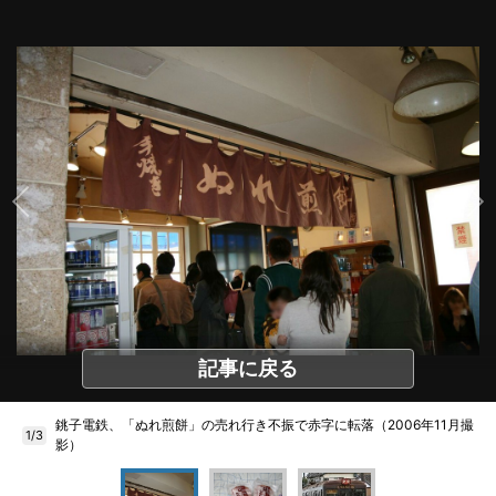
記事に戻る
銚子電鉄、「ぬれ煎餅」の売れ行き不振で赤字に転落（2006年11月撮
1/3
影）