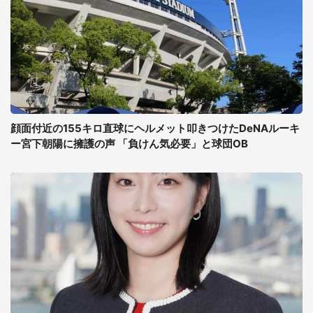
顔面付近の155キロ直球にヘルメット叩きつけたDeNAルーキ
ー宮下朝陽に擁護の声 「負けん気必要」と球団OB