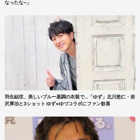
なったな~」
羽生結弦、美しいブルー基調の衣装で...「ゆず」北川悠仁・岩
沢厚治と3ショット ゆず×ゆづコラボにファン歓喜