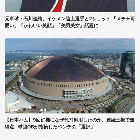
元卓球・石川佳純、イケメン陸上選手と2ショット 「メチャ可
愛い」「かわいい笑顔」「美男美女」話題に
【日本ハム】9回好機になぜ代打起用したのか、連続三振で無
得点...球団OBが指摘したベンチの「選択」