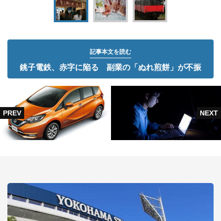
記事本文を読む
銚子電鉄、赤字に陥る 副業の「ぬれ煎餅」が不振