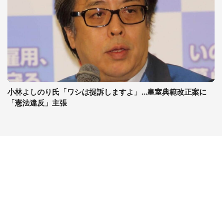
小林よしのり氏「ワシは提訴しますよ」...皇室典範改正案に
「憲法違反」主張
コンテンツ
関連サイト
最新記事一覧
J-CASTニュース
コラムざんまい
J-CASTトレンド
ニュース pickup
J-CAST会社ウォッチ