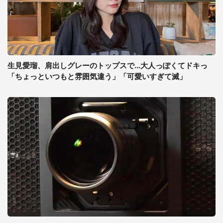
生見愛瑠、肩出しグレーのトップスで...大人っぽくてドキっ
「ちょっといつもと雰囲気違う」「可愛いすぎて滅」