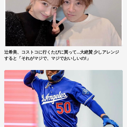
辻希美、コストコに行くたびに買って...大絶賛 少しアレンジ
すると「それがマジで、マジでおいしいの!」