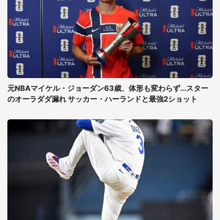
元NBAマイケル・ジョーダン63歳、体形も変わらず...スター
のオーラダダ漏れ サッカー・ハーランドと最強2ショット