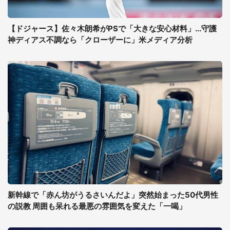
【ドジャース】佐々木朗希がPSで「大きな安心材料」...守護
神ディアス不調なら「クローザーに」米メディア分析
新幹線で「赤ん坊がうるさいんだよ」突然始まった50代男性
の説教 周囲も呆れる最悪の雰囲気を変えた「一喝」