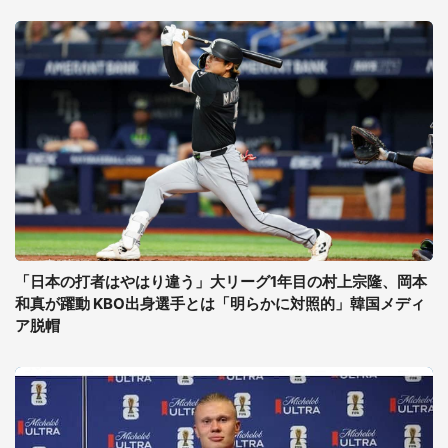
「日本の打者はやはり違う」大リーグ1年目の村上宗隆、岡本
和真が躍動 KBO出身選手とは「明らかに対照的」韓国メディ
ア脱帽