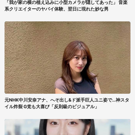
「我が家の横の植え込みに小型カメラが隠してあった」 音楽
系クリエイターのヤバイ体験、翌日に現れた妙な男
元NHK中川安奈アナ、へそ出し&ド派手巨人ユニ姿で...神スタ
イル炸裂 G党も大喜び「反則級のビジュアル」