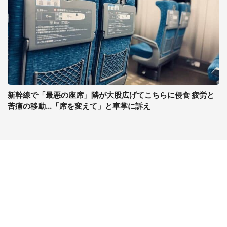
新幹線で「最悪の座席」隣が大股広げてこちらに侵食 疲労と
苦痛の移動...「席を変えて」と車掌に訴え
コンテンツ
関連サイト
最新記事一覧
J-CASTニュース
コラムざんまい
J-CASTトレンド
ニュース pickup
J-CAST会社ウォッチ