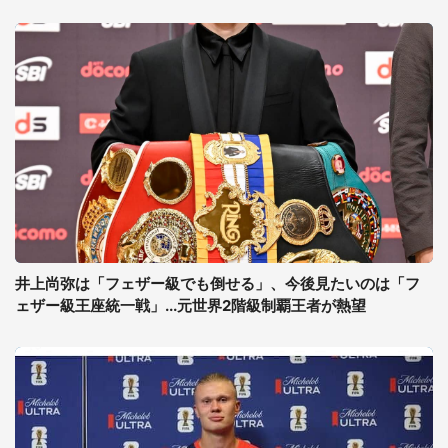
井上尚弥は「フェザー級でも倒せる」、今後見たいのは「フ
ェザー級王座統一戦」...元世界2階級制覇王者が熱望