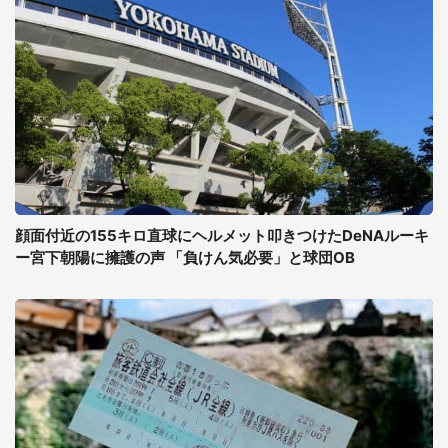
顔面付近の155キロ直球にヘルメット叩きつけたDeNAルーキ
ー宮下朝陽に擁護の声 「負けん気必要」と球団OB