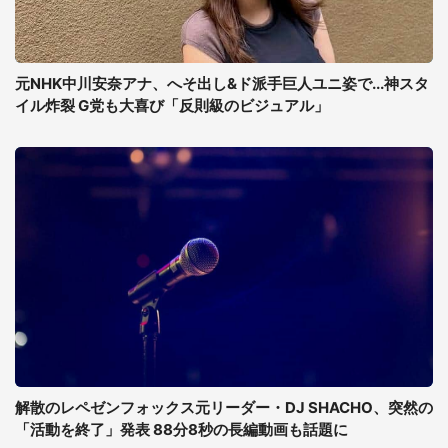
元NHK中川安奈アナ、へそ出し&ド派手巨人ユニ姿で...神スタ
イル炸裂 G党も大喜び「反則級のビジュアル」
解散のレペゼンフォックス元リーダー・DJ SHACHO、突然の
「活動を終了」発表 88分8秒の長編動画も話題に