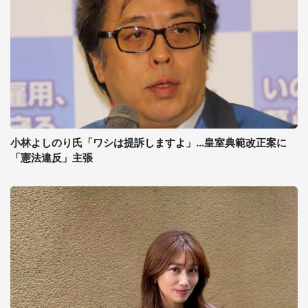
小林よしのり氏「ワシは提訴しますよ」...皇室典範改正案に
「憲法違反」主張