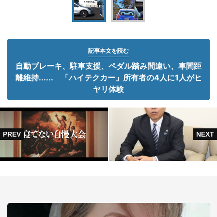
記事本文を読む
自動ブレーキ、駐車支援、ペダル踏み間違い、車間距
離維持...... 「ハイテクカー」所有者の4人に1人がヒ
ヤリ体験