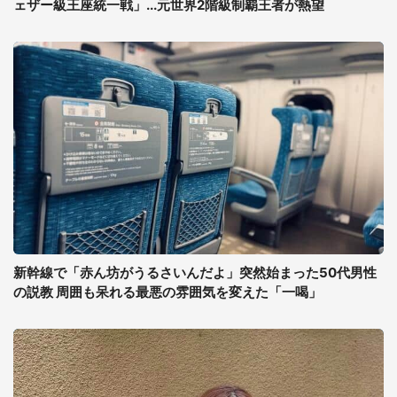
ェザー級王座統一戦」...元世界2階級制覇王者が熱望
新幹線で「赤ん坊がうるさいんだよ」突然始まった50代男性
の説教 周囲も呆れる最悪の雰囲気を変えた「一喝」