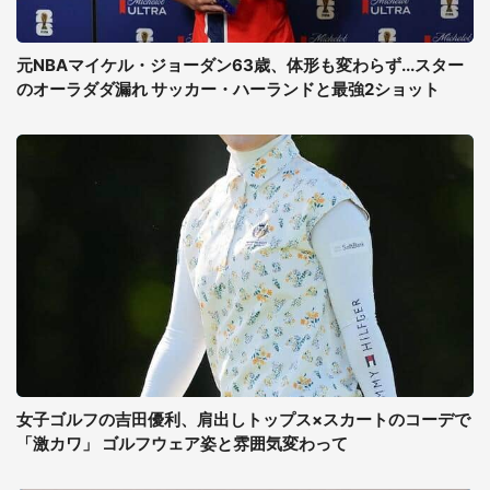
元NBAマイケル・ジョーダン63歳、体形も変わらず...スター
のオーラダダ漏れ サッカー・ハーランドと最強2ショット
女子ゴルフの吉田優利、肩出しトップス×スカートのコーデで
「激カワ」 ゴルフウェア姿と雰囲気変わって