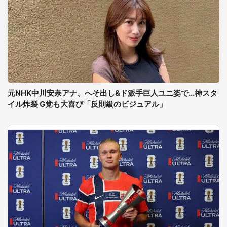
元NHK中川安奈アナ、へそ出し&ド派手巨人ユニ姿で...神スタ
イル炸裂 G党も大喜び「反則級のビジュアル」