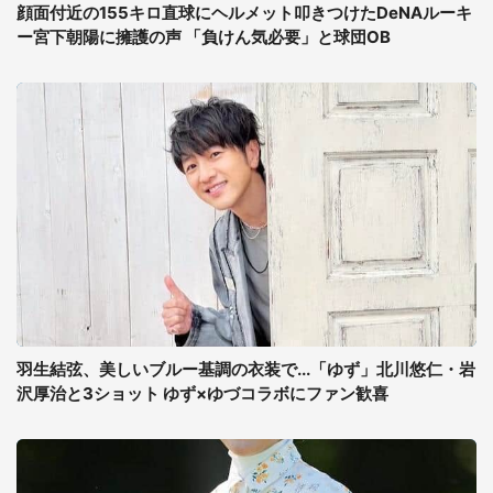
顔面付近の155キロ直球にヘルメット叩きつけたDeNAルーキ
ー宮下朝陽に擁護の声 「負けん気必要」と球団OB
羽生結弦、美しいブルー基調の衣装で...「ゆず」北川悠仁・岩
沢厚治と3ショット ゆず×ゆづコラボにファン歓喜