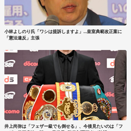
小林よしのり氏「ワシは提訴しますよ」...皇室典範改正案に
「憲法違反」主張
井上尚弥は「フェザー級でも倒せる」、今後見たいのは「フ