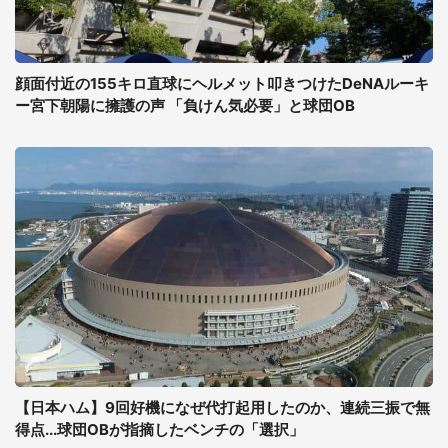
顔面付近の155キロ直球にヘルメット叩きつけたDeNAルーキ
ー宮下朝陽に擁護の声 「負けん気必要」と球団OB
【日本ハム】9回好機になぜ代打起用したのか、連続三振で無
得点...球団OBが指摘したベンチの「選択」