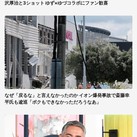
沢厚治と3ショット ゆず×ゆづコラボにファン歓喜
なぜ「戻るな」と言えなかったのか イオン爆発事故で斎藤幸
平氏も逡巡「ボクもできなかっただろうなあ」