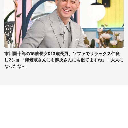
市川團十郎の15歳長女&13歳長男、ソファでリラックス仲良
し2ショ 「海老蔵さんにも麻央さんにも似てますね」「大人に
なったな~」
コンテンツ
関連サイト
最新記事一覧
J-CASTニュース
コラムざんまい
J-CASTトレンド