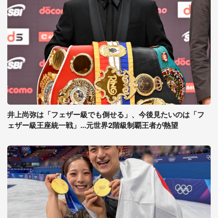
井上尚弥は「フェザー級でも倒せる」、今後見たいのは「フ
ェザー級王座統一戦」...元世界2階級制覇王者が熱望