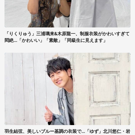
「りくりゅう」三浦璃来&木原龍一、制服衣装がかわいすぎて
悶絶...「かわいい」「素敵」「同級生に見えます」
羽生結弦、美しいブルー基調の衣装で...「ゆず」北川悠仁・岩