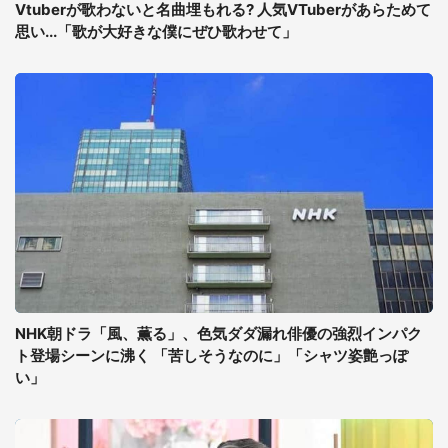
Vtuberが歌わないと名曲埋もれる? 人気VTuberがあらためて
思い...「歌が大好きな僕にぜひ歌わせて」
NHK朝ドラ「風、薫る」、色気ダダ漏れ俳優の強烈インパク
ト登場シーンに沸く 「苦しそうなのに」「シャツ姿艶っぽ
い」