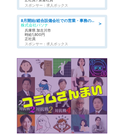
スポンサー：求人ボックス
8月開始/総合設備会社での営業・事務のお仕事/即日勤務可/車通勤可/営業/営業事務
＞
株式会社パソナ
兵庫県 加古川市
時給1,800円
正社員
スポンサー：求人ボックス