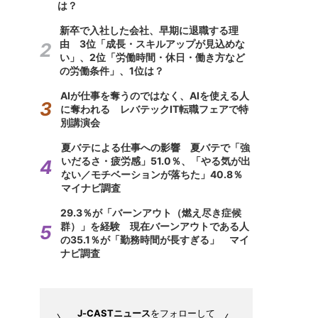
は？
新卒で入社した会社、早期に退職する理
由 3位「成長・スキルアップが見込めな
い」、2位「労働時間・休日・働き方など
の労働条件」、1位は？
AIが仕事を奪うのではなく、AIを使える人
に奪われる レバテックIT転職フェアで特
別講演会
夏バテによる仕事への影響 夏バテで「強
いだるさ・疲労感」51.0％、「やる気が出
ない／モチベーションが落ちた」40.8％
マイナビ調査
29.3％が「バーンアウト（燃え尽き症候
群）」を経験 現在バーンアウトである人
の35.1％が「勤務時間が長すぎる」 マイ
ナビ調査
J-CASTニュース
をフォローして