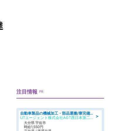
達
注目情報
PR
自動車製品の機械加工・部品運搬/寮完備/日払い/工場・製造
＞
UTエージェント株式会社AGT西日本第二CU
大分県 宇佐市
時給1,550円
正社員 / 派遣社員