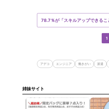
78.7％が「スキルアップできる
1
アデコ
エンジニア
働きがい
派遣
姉妹サイト