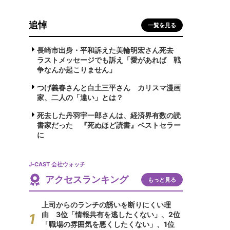
追悼
一覧を見る
長崎市出身・平和訴えた美輪明宏さん死去
ラストメッセージでも訴え「愛があれば 戦
争なんか起こりません」
つげ義春さんと白土三平さん カリスマ漫画
家、二人の「違い」とは？
死去した丹羽宇一郎さんは、経済界有数の読
書家だった 『死ぬほど読書』ベストセラー
に
J-CAST 会社ウォッチ
アクセスランキング
もっと見る
上司からのランチの誘いを断りにくい理
由 3位「情報共有を逃したくない」、2位
「職場の雰囲気を悪くしたくない」、1位