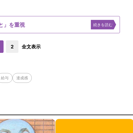
こと」を重視
続きを読む
2
全文表示
給与
達成感