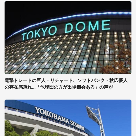
電撃トレードの巨人・リチャード、ソフトバンク・秋広優人
の存在感薄れ...「他球団の方が出場機会ある」の声が