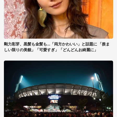
剛力彩芽、黒髪も金髪も...「両方かわいい」と話題に 「羨ま
しい限りの美貌」「可愛すぎ」「どんどんお綺麗に」