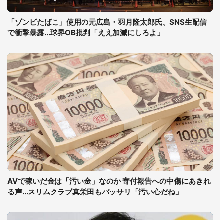
「ゾンビたばこ」使用の元広島・羽月隆太郎氏、SNS生配信
で衝撃暴露...球界OB批判「ええ加減にしろよ」
AVで稼いだ金は「汚い金」なのか 寄付報告への中傷にあきれ
る声...スリムクラブ真栄田もバッサリ「汚い心だね」