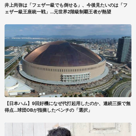
井上尚弥は「フェザー級でも倒せる」、今後見たいのは「フ
ェザー級王座統一戦」...元世界2階級制覇王者が熱望
【日本ハム】9回好機になぜ代打起用したのか、連続三振で無
得点...球団OBが指摘したベンチの「選択」