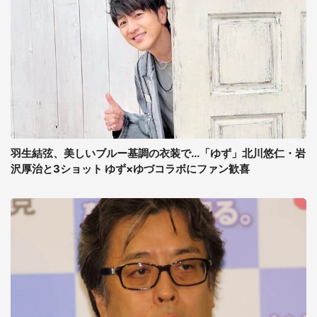
羽生結弦、美しいブルー基調の衣装で...「ゆず」北川悠仁・岩
沢厚治と3ショット ゆず×ゆづコラボにファン歓喜