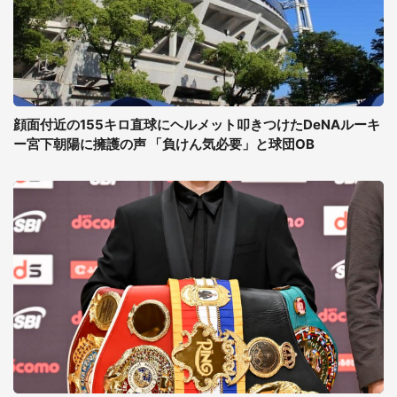
顔面付近の155キロ直球にヘルメット叩きつけたDeNAルーキ
ー宮下朝陽に擁護の声 「負けん気必要」と球団OB