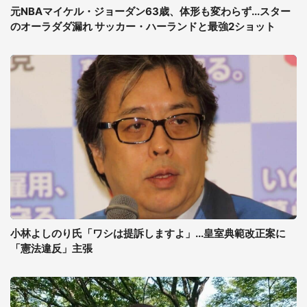
元NBAマイケル・ジョーダン63歳、体形も変わらず...スター
のオーラダダ漏れ サッカー・ハーランドと最強2ショット
小林よしのり氏「ワシは提訴しますよ」...皇室典範改正案に
「憲法違反」主張