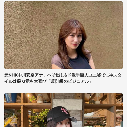
元NHK中川安奈アナ、へそ出し&ド派手巨人ユニ姿で...神スタ
イル炸裂 G党も大喜び「反則級のビジュアル」