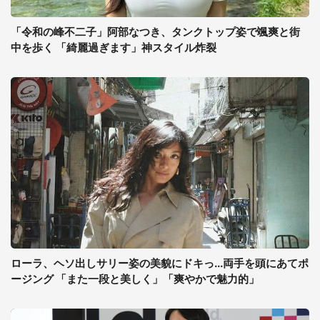
「令和の峰不二子」阿部なつき、タンクトップ姿で颯爽と街
中を歩く 「綺麗過ぎます」神スタイル炸裂
ローラ、ヘソ出しサリー姿の美貌にドキっ...両手を頭にあてポ
ージング 「また一段と美しく」「爽やかで魅力的」