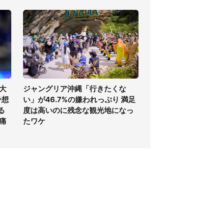
大
ジャングリア沖縄「行きたくな
予想
い」が46.7%の嫌われっぷり 満足
る
度は高いのに残念な観光地になっ
痛
たワケ