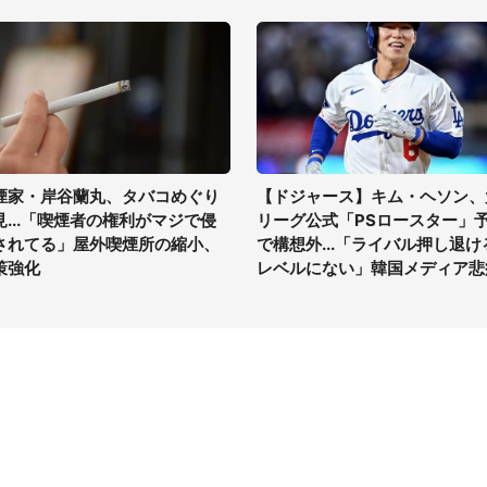
煙家・岸谷蘭丸、タバコめぐり
【ドジャース】キム・ヘソン、
見...「喫煙者の権利がマジで侵
リーグ公式「PSロースター」
されてる」屋外喫煙所の縮小、
で構想外...「ライバル押し退け
策強化
レベルにない」韓国メディア悲
イト
サイトについて