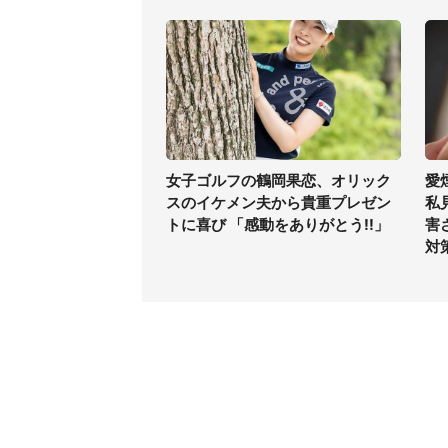
女子ゴルフの鶴岡果恋、オリック
愛
スのイケメン夫から貴重プレゼン
私
トに喜び 「感動をありがとう!!」
害
対
コンテンツ
関連サ