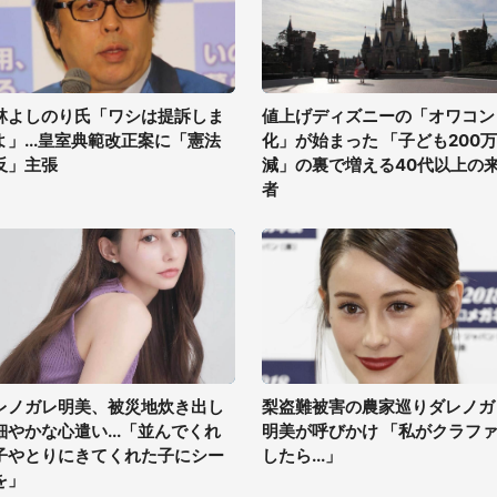
林よしのり氏「ワシは提訴しま
値上げディズニーの「オワコン
よ」...皇室典範改正案に「憲法
化」が始まった 「子ども200
反」主張
減」の裏で増える40代以上の
者
レノガレ明美、被災地炊き出し
梨盗難被害の農家巡りダレノガ
細やかな心遣い...「並んでくれ
明美が呼びかけ 「私がクラフ
子やとりにきてくれた子にシー
したら...」
を」