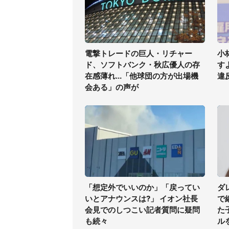
電撃トレードの巨人・リチャー
小
ド、ソフトバンク・秋広優人の存
す
在感薄れ...「他球団の方が出場機
違
会ある」の声が
「想定外でいいのか」「戻ってい
ダ
いとアナウンスは?」 イオン社長
で
会見でのしつこい記者質問に疑問
た
も続々
ル