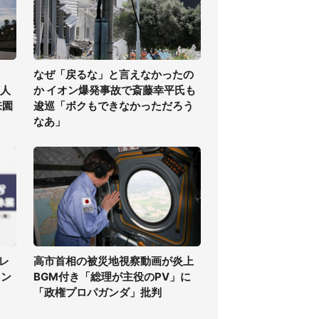
なぜ「戻るな」と言えなかったの
万人
か イオン爆発事故で斎藤幸平氏も
来園
逡巡「ボクもできなかっただろう
なあ」
レ
高市首相の被災地視察動画が炎上
ァン
BGM付き「総理が主役のPV」に
「政権プロパガンダ」批判