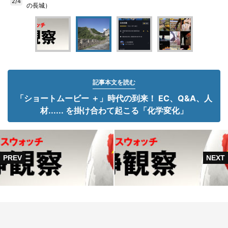
2/4
の長城）
記事本文を読む
「ショートムービー ＋」時代の到来！ EC、Q&A、人
材...... を掛け合わて起こる「化学変化」