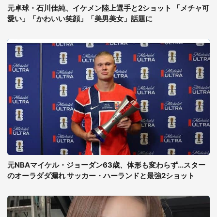
元卓球・石川佳純、イケメン陸上選手と2ショット 「メチャ可
愛い」「かわいい笑顔」「美男美女」話題に
元NBAマイケル・ジョーダン63歳、体形も変わらず...スター
のオーラダダ漏れ サッカー・ハーランドと最強2ショット