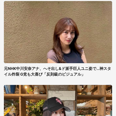
元NHK中川安奈アナ、へそ出し&ド派手巨人ユニ姿で...神スタ
イル炸裂 G党も大喜び「反則級のビジュアル」