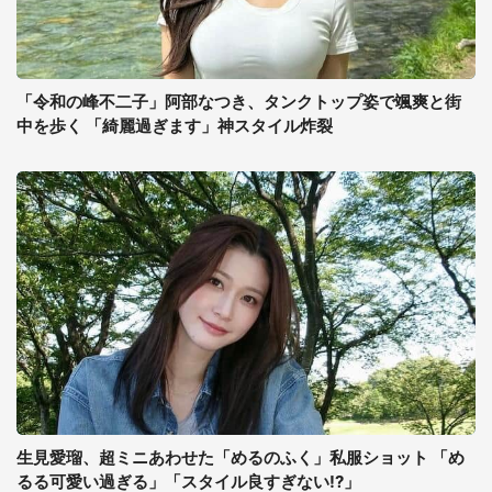
「令和の峰不二子」阿部なつき、タンクトップ姿で颯爽と街
中を歩く 「綺麗過ぎます」神スタイル炸裂
生見愛瑠、超ミニあわせた「めるのふく」私服ショット 「め
るる可愛い過ぎる」「スタイル良すぎない!?」