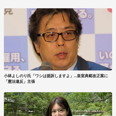
小林よしのり氏「ワシは提訴しますよ」...皇室典範改正案に
「憲法違反」主張