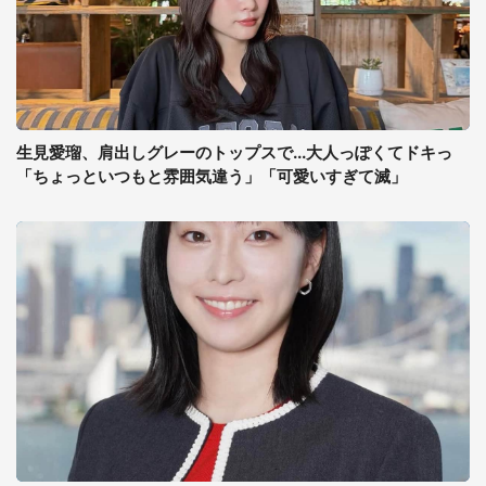
生見愛瑠、肩出しグレーのトップスで...大人っぽくてドキっ
「ちょっといつもと雰囲気違う」「可愛いすぎて滅」