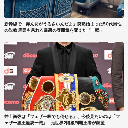
新幹線で「赤ん坊がうるさいんだよ」突然始まった50代男性
の説教 周囲も呆れる最悪の雰囲気を変えた「一喝」
井上尚弥は「フェザー級でも倒せる」、今後見たいのは「フ
ェザー級王座統一戦」...元世界2階級制覇王者が熱望