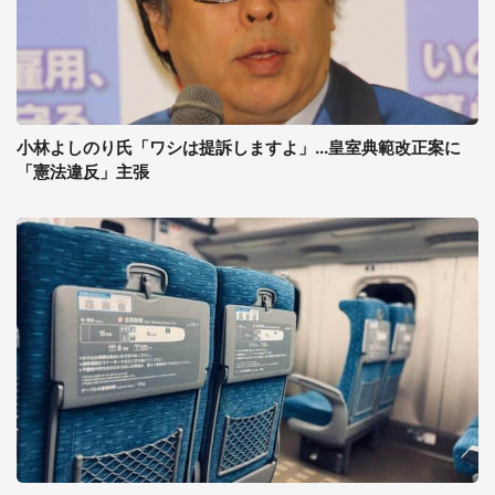
小林よしのり氏「ワシは提訴しますよ」...皇室典範改正案に
「憲法違反」主張