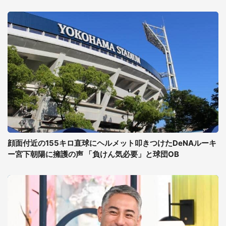
顔面付近の155キロ直球にヘルメット叩きつけたDeNAルーキ
ー宮下朝陽に擁護の声 「負けん気必要」と球団OB