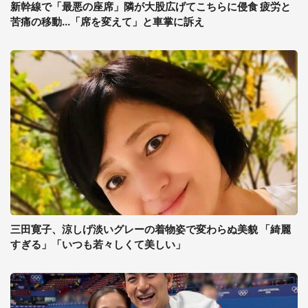
新幹線で「最悪の座席」隣が大股広げてこちらに侵食 疲労と
苦痛の移動...「席を変えて」と車掌に訴え
三田寛子、涼しげ淡いグレーの着物姿で変わらぬ美貌 「綺麗
すぎる」「いつも若々しくて美しい」