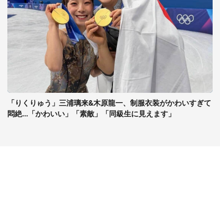
「りくりゅう」三浦璃来&木原龍一、制服衣装がかわいすぎて
悶絶...「かわいい」「素敵」「同級生に見えます」
コンテンツ
関連サイト
最新記事一覧
J-CASTニュース
コラムざんまい
J-CASTトレンド