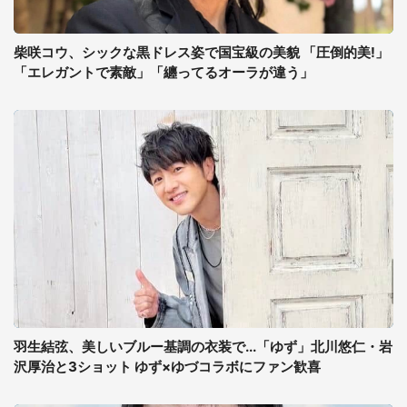
柴咲コウ、シックな黒ドレス姿で国宝級の美貌 「圧倒的美!」
「エレガントで素敵」「纏ってるオーラが違う」
羽生結弦、美しいブルー基調の衣装で...「ゆず」北川悠仁・岩
沢厚治と3ショット ゆず×ゆづコラボにファン歓喜