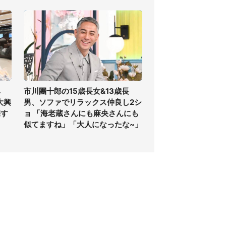
み
市川團十郎の15歳長女&13歳長
大興
男、ソファでリラックス仲良し2シ
売す
ョ 「海老蔵さんにも麻央さんにも
似てますね」「大人になったな~」