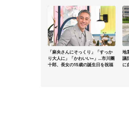
「麻央さんにそっくり」「すっか
地
り大人に」「かわいい~」...市川團
議
十郎、長女の15歳の誕生日を祝福
に
コンテンツ
関連サ