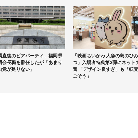
震直後のビアパーティ、福岡県
「映画ちいかわ 人魚の島のひ
団会長職を辞任したが「あまり
つ」入場者特典第2弾にネット
自覚が足りない」
奮 「デザイン良すぎ」も「転
ごそう」
イト
サイトについて