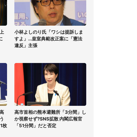
上
小林よしのり氏「ワシは提訴しま
に
すよ」...皇室典範改正案に「憲法
違反」主張
高
高市首相の熊本避難所「3分間」し
う
か視察せず?SNS拡散 内閣広報官
1枚
「51分間」だと否定