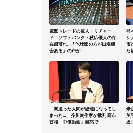
電撃トレードの巨人・リチャー
熊
ド、ソフトバンク・秋広優人の存
シ
在感薄れ...「他球団の方が出場機
市
会ある」の声が
た
「間違った人間が総理になってし
米
まった...」芥川賞作家が批判 高市
英
首相「中傷動画」疑惑で
通