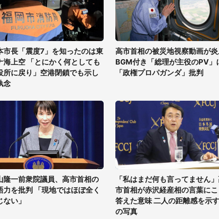
本市長「震度7」を知ったのは東
高市首相の被災地視察動画が炎
ナ海上空 「とにかく何としても
BGM付き「総理が主役のPV」
役所に戻り」空港閉鎖でも示し
「政権プロパガンダ」批判
執念
山隆一前衆院議員、高市首相の
「私はまだ何も言ってません」
語力を批判 「現地ではほぼ全く
市首相が赤沢経産相の言葉にこ
じない」
答えた意味 二人の距離感を示す
の写真