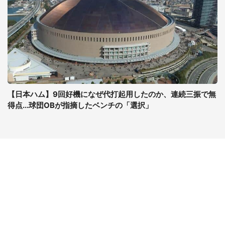
【日本ハム】9回好機になぜ代打起用したのか、連続三振で無
得点...球団OBが指摘したベンチの「選択」
コンテンツ
関連サイト
最新記事一覧
J-CASTニュース
コラムざんまい
J-CASTトレンド
ニュース pickup
J-CAST会社ウォッチ