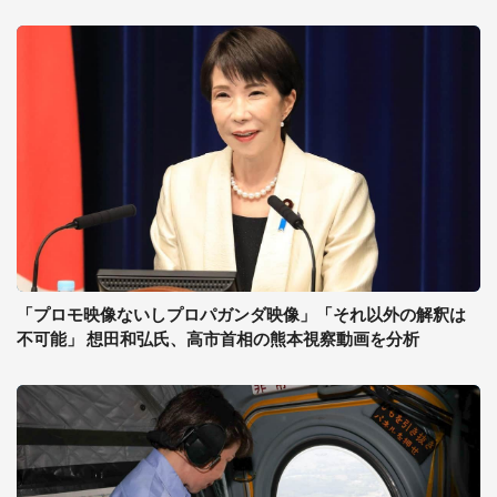
「プロモ映像ないしプロパガンダ映像」「それ以外の解釈は
不可能」 想田和弘氏、高市首相の熊本視察動画を分析