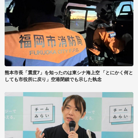
熊本市長「震度7」を知ったのは東シナ海上空 「とにかく何と
しても市役所に戻り」空港閉鎖でも示した執念