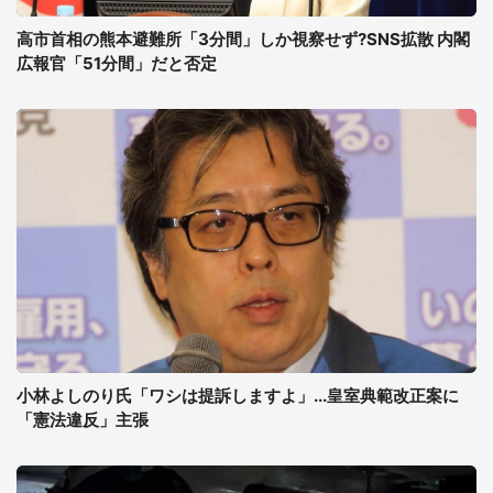
高市首相の熊本避難所「3分間」しか視察せず?SNS拡散 内閣
広報官「51分間」だと否定
小林よしのり氏「ワシは提訴しますよ」...皇室典範改正案に
「憲法違反」主張