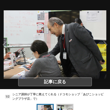
記事に戻る
シニア講師が丁寧に教えてくれる（ドコモショップ「あびこショッピ
1/2
ングプラザ店」で）