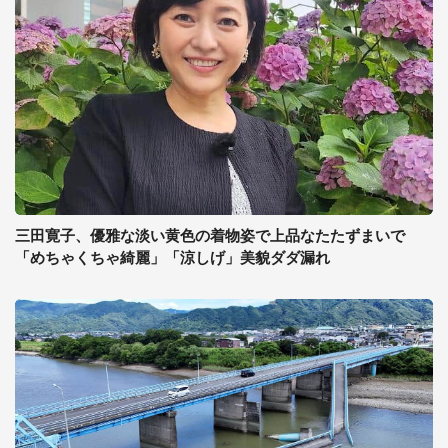
三田寛子、優雅な淡い黄色の着物姿で上品なたたずまいで
「めちゃくちゃ綺麗」「涼しげ」美貌ダダ漏れ