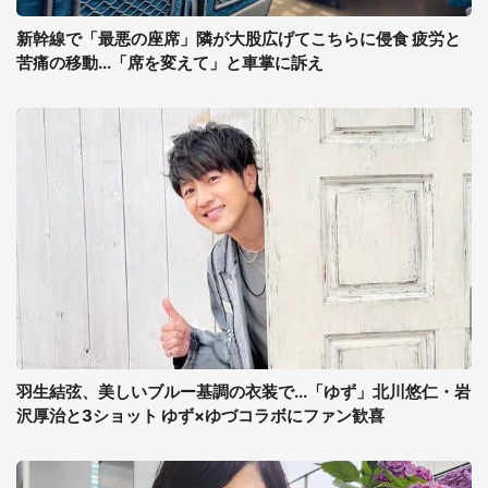
新幹線で「最悪の座席」隣が大股広げてこちらに侵食 疲労と
苦痛の移動...「席を変えて」と車掌に訴え
羽生結弦、美しいブルー基調の衣装で...「ゆず」北川悠仁・岩
沢厚治と3ショット ゆず×ゆづコラボにファン歓喜