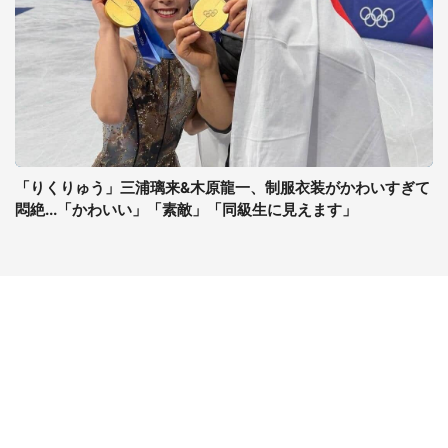
「りくりゅう」三浦璃来&木原龍一、制服衣装がかわいすぎて
悶絶...「かわいい」「素敵」「同級生に見えます」
コンテンツ
関連サイト
最新記事一覧
J-CASTニュース
コラムざんまい
J-CASTトレンド
ニュース pickup
J-CAST会社ウォッチ