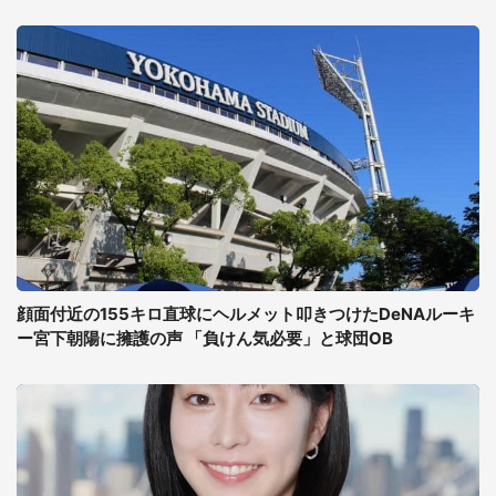
顔面付近の155キロ直球にヘルメット叩きつけたDeNAルーキ
ー宮下朝陽に擁護の声 「負けん気必要」と球団OB