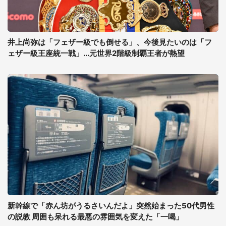
井上尚弥は「フェザー級でも倒せる」、今後見たいのは「フ
ェザー級王座統一戦」...元世界2階級制覇王者が熱望
新幹線で「赤ん坊がうるさいんだよ」突然始まった50代男性
の説教 周囲も呆れる最悪の雰囲気を変えた「一喝」