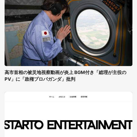
高市首相の被災地視察動画が炎上 BGM付き「総理が主役の
PV」に「政権プロパガンダ」批判