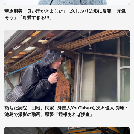
華原朋美「良い汗かきました」...久しぶり近影に反響 「元気
そう」「可愛すぎる!!!」
朽ちた病院、団地、民家...外国人YouTuberら次々侵入 長崎・
池島で撮影の動画、県警「通報あれば捜査」