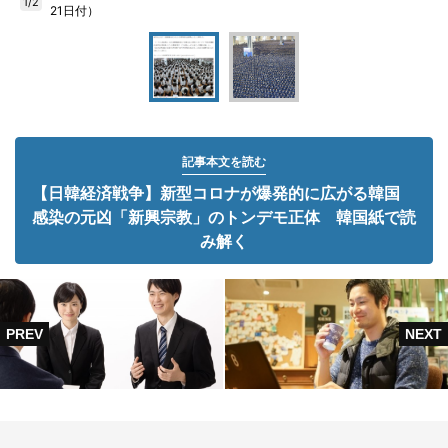
1/2
21日付）
記事本文を読む
【日韓経済戦争】新型コロナが爆発的に広がる韓国
感染の元凶「新興宗教」のトンデモ正体 韓国紙で読
み解く