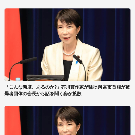
「こんな態度、あるのか?」芥川賞作家が猛批判 高市首相が被
爆者団体の会長から話を聞く姿が拡散