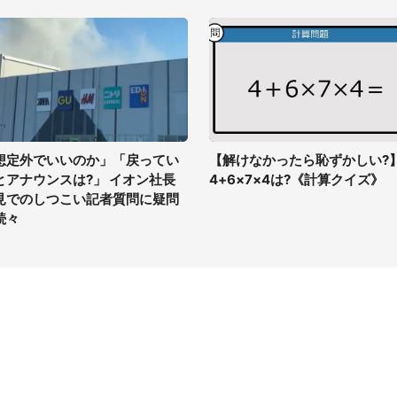
想定外でいいのか」「戻ってい
【解けなかったら恥ずかしい?
とアナウンスは?」 イオン社長
4+6×7×4は?《計算クイズ》
見でのしつこい記者質問に疑問
続々
イト
サイトについて