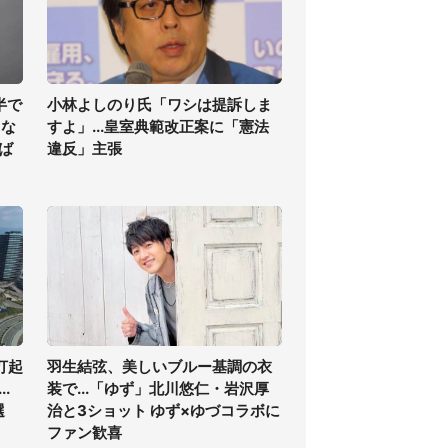
半で
小林よしのり氏「ワシは提訴しま
くな
すよ」...皇室典範改正案に「憲法
ば
違反」主張
打起
羽生結弦、美しいブルー基調の衣
.
装で...「ゆず」北川悠仁・岩沢厚
選
治と3ショット ゆず×ゆづコラボに
ファン歓喜