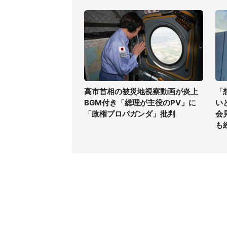
高市首相の被災地視察動画が炎上
「
BGM付き「総理が主役のPV」に
い
「政権プロパガンダ」批判
会
も
コンテンツ
関連サ