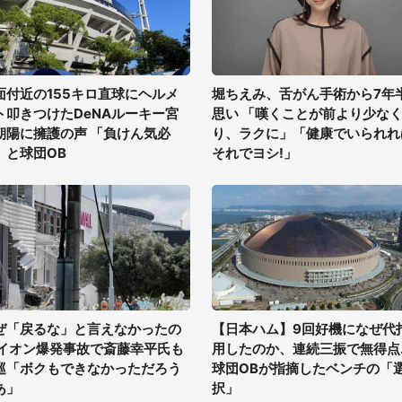
面付近の155キロ直球にヘルメ
堀ちえみ、舌がん手術から7年
ト叩きつけたDeNAルーキー宮
思い 「嘆くことが前より少な
朝陽に擁護の声 「負けん気必
り、ラクに」「健康でいられれ
」と球団OB
それでヨシ!」
ぜ「戻るな」と言えなかったの
【日本ハム】9回好機になぜ代
 イオン爆発事故で斎藤幸平氏も
用したのか、連続三振で無得点..
巡「ボクもできなかっただろう
球団OBが指摘したベンチの「
あ」
択」