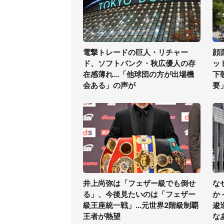
電撃トレードの巨人・リチャー
顔
ド、ソフトバンク・秋広優人の存
ッ
在感薄れ...「他球団の方が出場機
下
会ある」の声が
要
井上尚弥は「フェザー級でも倒せ
な
る」、今後見たいのは「フェザー
か
級王座統一戦」...元世界2階級制覇
逡
王者が熱望
な