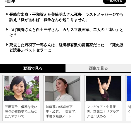
追悼
一覧を見る
長崎市出身・平和訴えた美輪明宏さん死去 ラストメッセージでも
訴え「愛があれば 戦争なんか起こりません」
つげ義春さんと白土三平さん カリスマ漫画家、二人の「違い」と
は？
死去した丹羽宇一郎さんは、経済界有数の読書家だった 『死ぬほ
ど読書』ベストセラーに
動画で見る
画像で見る
三田寛子、優雅な淡い
加藤茶の45歳年下
フィギュア・中井亜
制
黄色の着物姿で上品な
妻・綾菜、「美文字」
美、華麗にトリプルア
う
たたずまいで ...
手書き勉強ノート...
クセル決める 「...
一