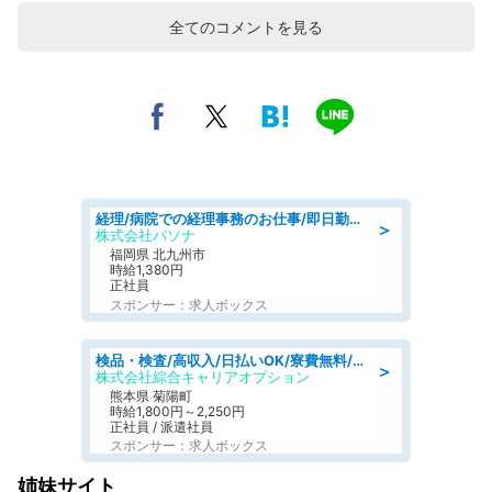
全てのコメントを見る
経理/病院での経理事務のお仕事/即日勤務可/車通勤可/経理/一般事務
＞
株式会社パソナ
福岡県 北九州市
時給1,380円
正社員
スポンサー：求人ボックス
検品・検査/高収入/日払いOK/寮費無料/日勤/20・30・40代活躍中
＞
株式会社綜合キャリアオプション
熊本県 菊陽町
時給1,800円～2,250円
正社員 / 派遣社員
スポンサー：求人ボックス
姉妹サイト