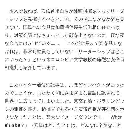
本来であれば、安倍首相自らが陣頭指揮を取ってリーダ
ーシップを発揮するべきところ、公の場になかなか姿を見
せない。国民への会見は加藤勝信厚生労働相に任せっき
り。対策会議にはちょっとしか顔を出さないのに、夜な夜
な会合に出かけている......。「この期に及んで姿を見せな
ければ、非常時動員もしていない！リーダーシップはどこ
にいった？」という米コロンビア大学教授の痛烈な安倍首
相批判も紹介しています。
このロイター通信の記事は、よほどインパクトがあった
のでしょうか。またたく間にさまざまな言語に訳されて、
世界中に広まってしまいました。東京五輪・パラリンピッ
クの開催を控え、指揮官であるべき安倍首相が存在感を示
せなかったことは、甚大なイメージダウンです。「Wher
e's abe？」（安倍はどこだ？）は、どんなに辛辣なこと