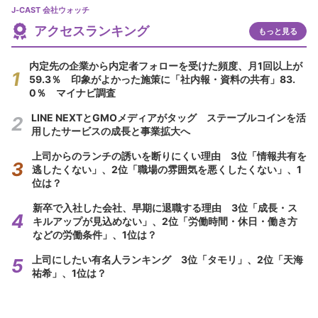
J-CAST 会社ウォッチ
アクセスランキング
もっと見る
内定先の企業から内定者フォローを受けた頻度、月1回以上が
59.3％ 印象がよかった施策に「社内報・資料の共有」83.
0％ マイナビ調査
LINE NEXTとGMOメディアがタッグ ステーブルコインを活
用したサービスの成長と事業拡大へ
上司からのランチの誘いを断りにくい理由 3位「情報共有を
逃したくない」、2位「職場の雰囲気を悪くしたくない」、1
位は？
新卒で入社した会社、早期に退職する理由 3位「成長・ス
キルアップが見込めない」、2位「労働時間・休日・働き方
などの労働条件」、1位は？
上司にしたい有名人ランキング 3位「タモリ」、2位「天海
祐希」、1位は？