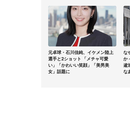
元卓球・石川佳純、イケメン陸上
な
選手と2ショット 「メチャ可愛
か
い」「かわいい笑顔」「美男美
逡
女」話題に
な
コンテンツ
関連サ