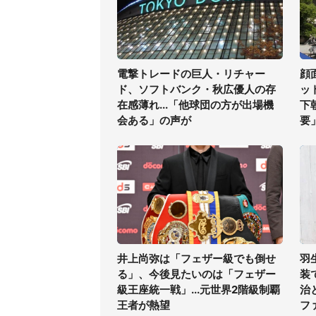
電撃トレードの巨人・リチャー
顔
ド、ソフトバンク・秋広優人の存
ッ
在感薄れ...「他球団の方が出場機
下
会ある」の声が
要
井上尚弥は「フェザー級でも倒せ
羽
る」、今後見たいのは「フェザー
装
級王座統一戦」...元世界2階級制覇
治
王者が熱望
フ