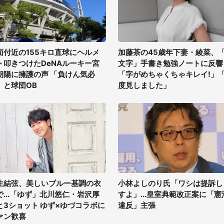
面付近の155キロ直球にヘルメ
加藤茶の45歳年下妻・綾菜、
ト叩きつけたDeNAルーキー宮
文字」手書き勉強ノートに反響
朝陽に擁護の声 「負けん気必
「字がめちゃくちゃキレイ!」
」と球団OB
度見しました」
生結弦、美しいブルー基調の衣
小林よしのり氏「ワシは提訴し
で...「ゆず」北川悠仁・岩沢厚
すよ」...皇室典範改正案に「憲
と3ショット ゆず×ゆづコラボに
違反」主張
ァン歓喜