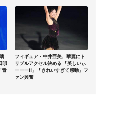
璃
フィギュア・中井亜美、華麗にト
田唄
リプルアクセル決める 「美しいぃ
「青
ーーー!!」「きれいすぎて感動」フ
ァン興奮