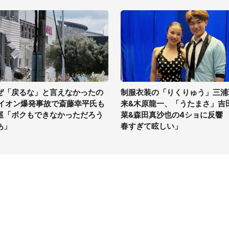
ぜ「戻るな」と言えなかったの
制服衣装の「りくりゅう」三浦
 イオン爆発事故で斎藤幸平氏も
来&木原龍一、「うたまさ」吉
巡「ボクもできなかっただろう
菜&森田真沙也の4ショに反響 
あ」
春すぎて眩しい」
イト
サイトについて