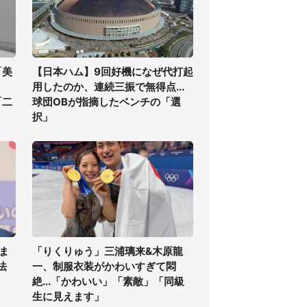
「美
【日本ハム】9回好機になぜ代打起
用したのか、連続三振で無得点...
「二
球団OBが指摘したベンチの「選
択」
ま
「りくりゅう」三浦璃来&木原龍
法
一、制服衣装がかわいすぎて悶
絶...「かわいい」「素敵」「同級
生に見えます」