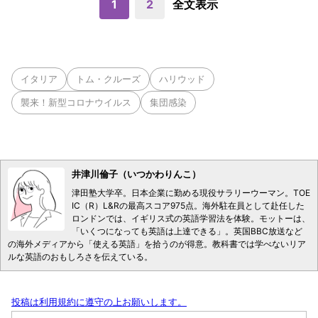
1
2
全文表示
イタリア
トム・クルーズ
ハリウッド
襲来！新型コロナウイルス
集団感染
井津川倫子（いつかわりんこ）
津田塾大学卒。日本企業に勤める現役サラリーウーマン。TOE
IC（R）L&Rの最高スコア975点。海外駐在員として赴任した
ロンドンでは、イギリス式の英語学習法を体験。モットーは、
「いくつになっても英語は上達できる」。英国BBC放送など
の海外メディアから「使える英語」を拾うのが得意。教科書では学べないリア
ルな英語のおもしろさを伝えている。