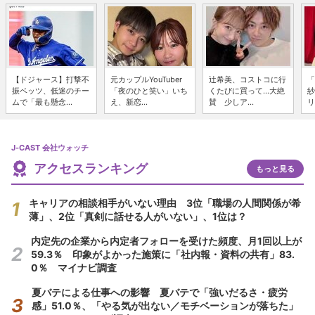
【ドジャース】打撃不
元カップルYouTuber
辻希美、コストコに行
「
振ベッツ、低迷のチー
「夜のひと笑い」いち
くたびに買って...大絶
紗
ムで「最も懸念...
え、新恋...
賛 少しア...
リ
J-CAST 会社ウォッチ
アクセスランキング
もっと見る
キャリアの相談相手がいない理由 3位「職場の人間関係が希
薄」、2位「真剣に話せる人がいない」、1位は？
内定先の企業から内定者フォローを受けた頻度、月1回以上が
59.3％ 印象がよかった施策に「社内報・資料の共有」83.
0％ マイナビ調査
夏バテによる仕事への影響 夏バテで「強いだるさ・疲労
感」51.0％、「やる気が出ない／モチベーションが落ちた」