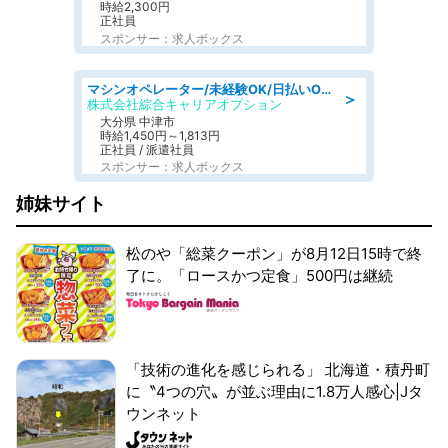
時給2,300円
正社員
スポンサー：求人ボックス
マシンオペレーター/未経験OK/日払いOK/交替制/20・30・40代活躍中/製造 工場
＞
株式会社綜合キャリアオプション
大分県 中津市
時給1,450円～1,813円
正社員 / 派遣社員
スポンサー：求人ボックス
姉妹サイト
松のや「総菜クーポン」が8月12日15時で終
了に。「ロースかつ定食」500円は継続
「技術の進化を感じられる」 北海道・積丹町
に〝4つの穴〟が並ぶ理由に1.8万人感心|Jタ
ウンネット