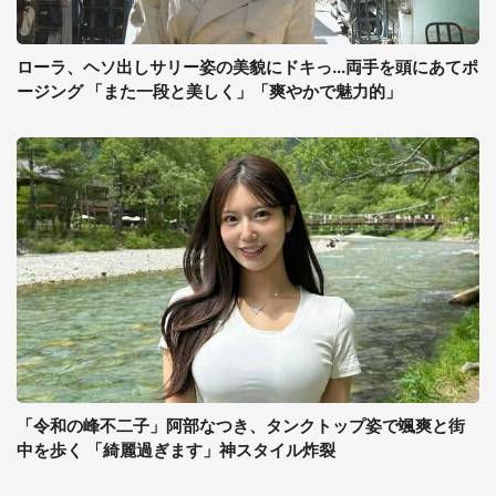
ローラ、ヘソ出しサリー姿の美貌にドキっ...両手を頭にあてポ
ージング 「また一段と美しく」「爽やかで魅力的」
「令和の峰不二子」阿部なつき、タンクトップ姿で颯爽と街
中を歩く 「綺麗過ぎます」神スタイル炸裂