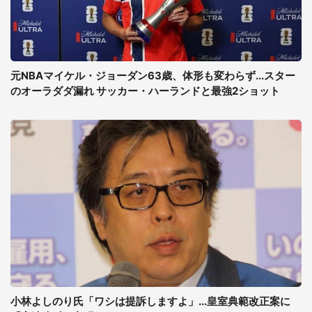
元NBAマイケル・ジョーダン63歳、体形も変わらず...スター
のオーラダダ漏れ サッカー・ハーランドと最強2ショット
小林よしのり氏「ワシは提訴しますよ」...皇室典範改正案に