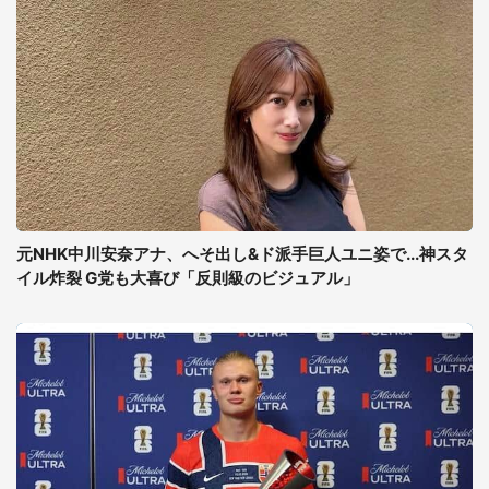
元NHK中川安奈アナ、へそ出し&ド派手巨人ユニ姿で...神スタ
イル炸裂 G党も大喜び「反則級のビジュアル」