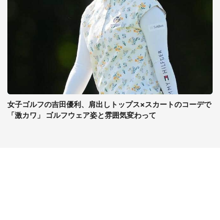
女子ゴルフの吉田優利、肩出しトップス×スカートのコーデで
「激カワ」 ゴルフウェア姿と雰囲気変わって
コンテンツ
関連サイト
最新記事一覧
J-CASTニュース
コラムざんまい
J-CASTトレンド