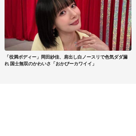
「役満ボディー」岡田紗佳、肩出し白ノースリで色気ダダ漏
れ 国士無双のかわいさ「おかぴーカワイイ」
コンテンツ
関連サイト
最新記事一覧
J-CASTニュース
コラムざんまい
J-CASTトレンド
ニュース pickup
J-CAST会社ウォッチ