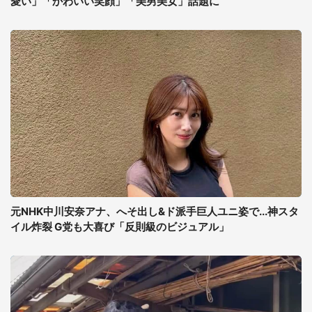
愛い」「かわいい笑顔」「美男美女」話題に
元NHK中川安奈アナ、へそ出し&ド派手巨人ユニ姿で...神スタ
イル炸裂 G党も大喜び「反則級のビジュアル」