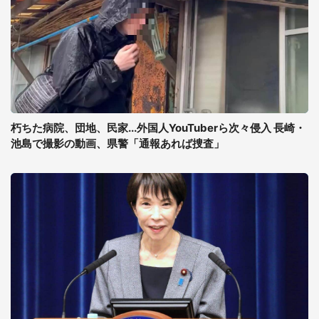
朽ちた病院、団地、民家...外国人YouTuberら次々侵入 長崎・
池島で撮影の動画、県警「通報あれば捜査」