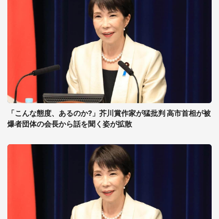
「こんな態度、あるのか?」芥川賞作家が猛批判 高市首相が被
爆者団体の会長から話を聞く姿が拡散