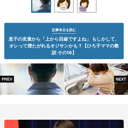
記事本文を読む
息子の友達から「上から目線ですよね」 もしかして、
オレって煙たがれるオジサンかも？【ひろ子ママの教
訓 その16】