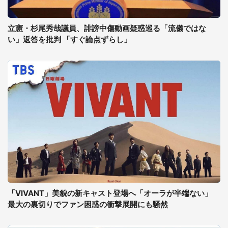
立憲・杉尾秀哉議員、誹謗中傷動画疑惑巡る「流儀ではな
い」返答を批判 「すぐ論点ずらし」
「VIVANT」美貌の新キャスト登場へ「オーラが半端ない」
最大の裏切りでファン困惑の衝撃展開にも騒然