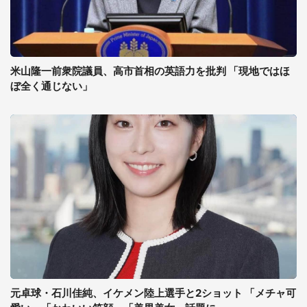
米山隆一前衆院議員、高市首相の英語力を批判 「現地ではほ
ぼ全く通じない」
元卓球・石川佳純、イケメン陸上選手と2ショット 「メチャ可