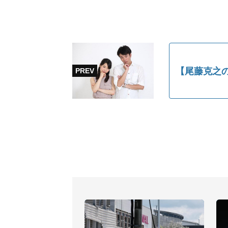
【尾藤克之の