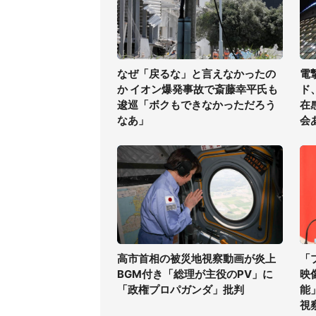
なぜ「戻るな」と言えなかったの
電
か イオン爆発事故で斎藤幸平氏も
ド
逡巡「ボクもできなかっただろう
在
なあ」
会
高市首相の被災地視察動画が炎上
「
BGM付き「総理が主役のPV」に
映
「政権プロパガンダ」批判
能
視