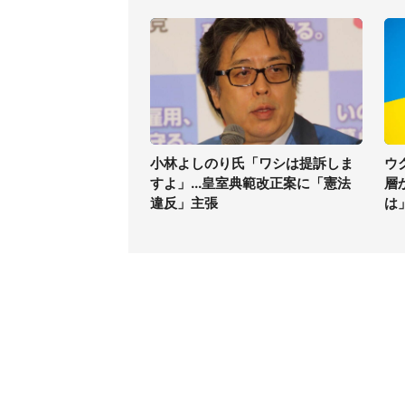
小林よしのり氏「ワシは提訴しま
ウ
すよ」...皇室典範改正案に「憲法
層
違反」主張
は
コンテンツ
関連サ
最新記事一覧
J-CAS