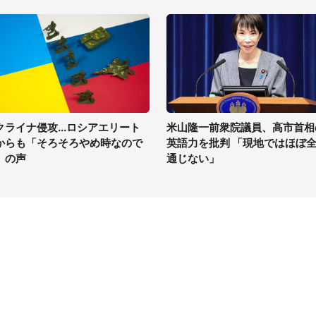
クライナ侵攻...ロシアエリート
米山隆一前衆院議員、高市首相
からも「そろそろやめ時なので
英語力を批判 「現地ではほぼ
」の声
通じない」
イト
サイトについて
Tニュース
会社案内