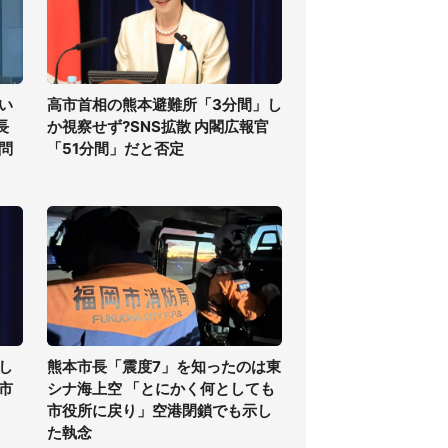
い
高市首相の熊本避難所「3分間」し
長
か視察せず?SNS拡散 内閣広報官
問
「51分間」だと否定
し
熊本市長「震度7」を知ったのは東
高市
シナ海上空 「とにかく何としても
市役所に戻り」空港閉鎖でも示し
た執念