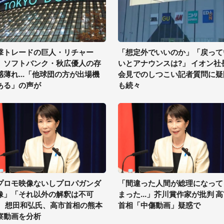
撃トレードの巨人・リチャー
「想定外でいいのか」「戻って
、ソフトバンク・秋広優人の存
いとアナウンスは?」 イオン社
感薄れ...「他球団の方が出場機
会見でのしつこい記者質問に疑
ある」の声が
も続々
プロモ映像ないしプロパガンダ
「間違った人間が総理になって
像」「それ以外の解釈は不可
まった...」芥川賞作家が批判 
」 想田和弘氏、高市首相の熊本
首相「中傷動画」疑惑で
察動画を分析