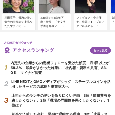
三田寛子、優雅な淡い
加藤茶の45歳年下
フィギュア・中井亜
制
黄色の着物姿で上品な
妻・綾菜、「美文字」
美、華麗にトリプルア
う
たたずまいで ...
手書き勉強ノート...
クセル決める 「...
一
J-CAST 会社ウォッチ
アクセスランキング
もっと見る
内定先の企業から内定者フォローを受けた頻度、月1回以上が
59.3％ 印象がよかった施策に「社内報・資料の共有」83.
0％ マイナビ調査
LINE NEXTとGMOメディアがタッグ ステーブルコインを活
用したサービスの成長と事業拡大へ
上司からのランチの誘いを断りにくい理由 3位「情報共有を
逃したくない」、2位「職場の雰囲気を悪くしたくない」、1
位は？
新卒で入社した会社、早期に退職する理由 3位「成長・ス