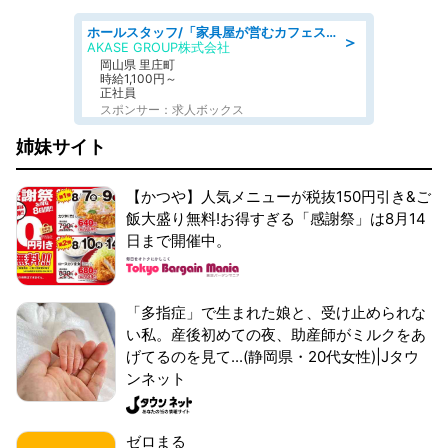
ホールスタッフ/「家具屋が営むカフェスタッフ!」週2日～OK!嬉しいまかない付き/岡山県/浅口郡里庄町
＞
AKASE GROUP株式会社
岡山県 里庄町
時給1,100円～
正社員
スポンサー：求人ボックス
姉妹サイト
【かつや】人気メニューが税抜150円引き&ご
飯大盛り無料!お得すぎる「感謝祭」は8月14
日まで開催中。
「多指症」で生まれた娘と、受け止められな
い私。産後初めての夜、助産師がミルクをあ
げてるのを見て...(静岡県・20代女性)|Jタウ
ンネット
ゼロまる