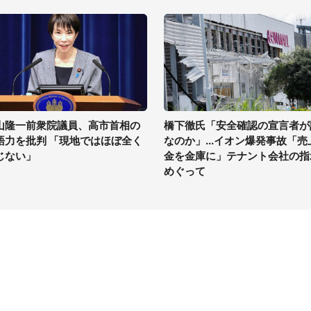
山隆一前衆院議員、高市首相の
橋下徹氏「安全確認の宣言者が
語力を批判 「現地ではほぼ全く
なのか」...イオン爆発事故「売
じない」
金を金庫に」テナント会社の指
めぐって
イト
サイトについて