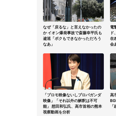
なぜ「戻るな」と言えなかったの
電
か イオン爆発事故で斎藤幸平氏も
ド
逡巡「ボクもできなかっただろう
在
なあ」
会
「プロモ映像ないしプロパガンダ
高
映像」「それ以外の解釈は不可
B
能」 想田和弘氏、高市首相の熊本
「
視察動画を分析