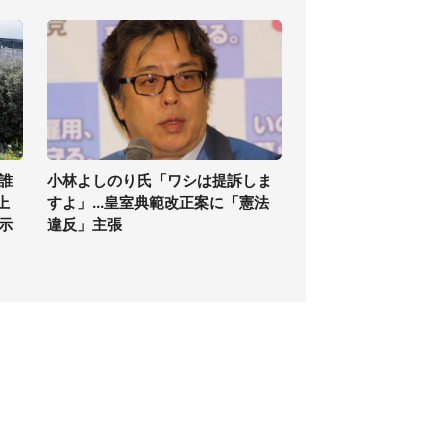
誰
小林よしのり氏「ワシは提訴しま
上
すよ」...皇室典範改正案に「憲法
示
違反」主張