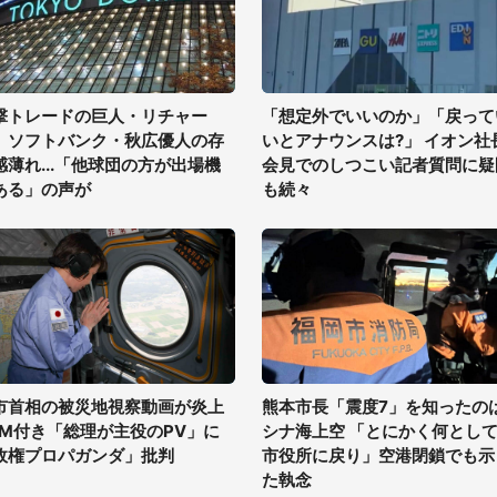
撃トレードの巨人・リチャー
「想定外でいいのか」「戻って
、ソフトバンク・秋広優人の存
いとアナウンスは?」 イオン社
感薄れ...「他球団の方が出場機
会見でのしつこい記者質問に疑
ある」の声が
も続々
市首相の被災地視察動画が炎上
熊本市長「震度7」を知ったの
GM付き「総理が主役のPV」に
シナ海上空 「とにかく何とし
政権プロパガンダ」批判
市役所に戻り」空港閉鎖でも示
た執念