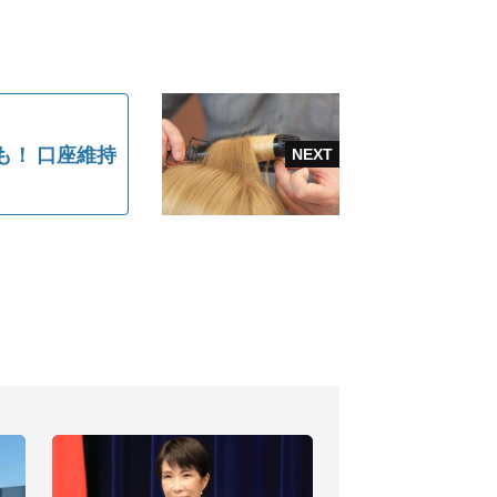
も！ 口座維持