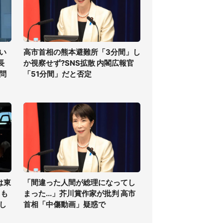
い
高市首相の熊本避難所「3分間」し
長
か視察せず?SNS拡散 内閣広報官
問
「51分間」だと否定
は東
「間違った人間が総理になってし
ても
まった...」芥川賞作家が批判 高市
し
首相「中傷動画」疑惑で