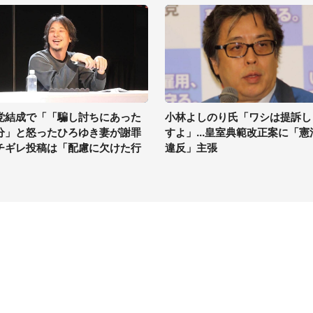
党結成で「「騙し討ちにあった
小林よしのり氏「ワシは提訴し
分」と怒ったひろゆき妻が謝罪
すよ」...皇室典範改正案に「憲
チギレ投稿は「配慮に欠けた行
違反」主張
」
イト
サイトについて
Tニュース
会社案内