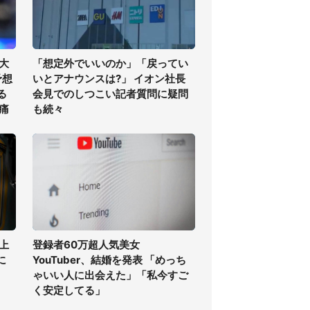
大
「想定外でいいのか」「戻ってい
予想
いとアナウンスは?」 イオン社長
る
会見でのしつこい記者質問に疑問
痛
も続々
上
登録者60万超人気美女
に
YouTuber、結婚を発表 「めっち
ゃいい人に出会えた」「私今すご
く安定してる」