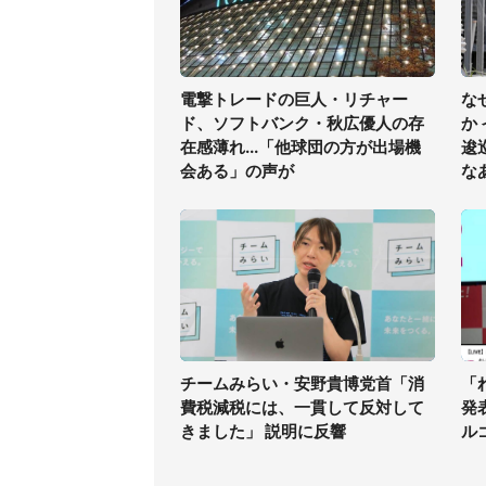
電撃トレードの巨人・リチャー
な
ド、ソフトバンク・秋広優人の存
か
在感薄れ...「他球団の方が出場機
逡
会ある」の声が
な
チームみらい・安野貴博党首「消
「
費税減税には、一貫して反対して
発
きました」 説明に反響
ル