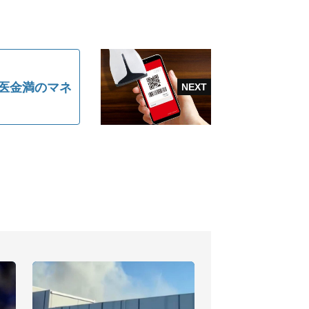
馬医金満のマネ