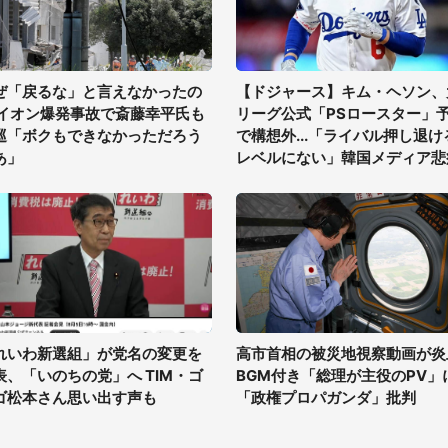
ぜ「戻るな」と言えなかったの
【ドジャース】キム・ヘソン、
 イオン爆発事故で斎藤幸平氏も
リーグ公式「PSロースター」
巡「ボクもできなかっただろう
で構想外...「ライバル押し退け
あ」
レベルにない」韓国メディア悲
れいわ新選組」が党名の変更を
高市首相の被災地視察動画が炎
表、「いのちの党」へ TIM・ゴ
BGM付き「総理が主役のPV」
ゴ松本さん思い出す声も
「政権プロパガンダ」批判