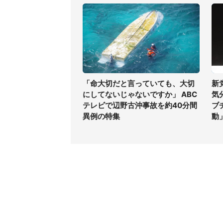
「命大切だと言っていても、大切
新
にしてないじゃないですか」 ABC
気
テレビで辺野古沖事故を約40分間
ブ
異例の特集
動
コンテンツ
関連サ
最新記事一覧
J-CAS