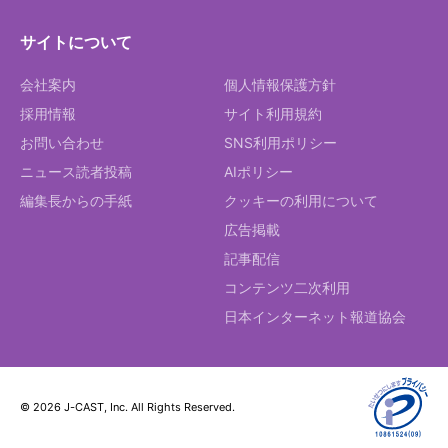
サイトについて
会社案内
個人情報保護方針
採用情報
サイト利用規約
お問い合わせ
SNS利用ポリシー
ニュース読者投稿
AIポリシー
編集長からの手紙
クッキーの利用について
広告掲載
記事配信
コンテンツ二次利用
日本インターネット報道協会
© 2026 J-CAST, Inc. All Rights Reserved.