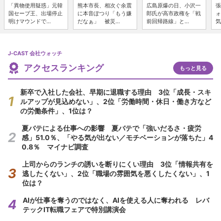
「異物使用疑惑」元韓
熊本市長、相次ぐ余震
広島原爆の日、小沢一
張
国セーブ王、出場停止
に本音ぽつり「もう嫌
郎氏が高市政権を「戦
ォ
明けマウンドで...
だなぁ」 被災...
前回帰路線」と...
気
J-CAST 会社ウォッチ
アクセスランキング
もっと見る
新卒で入社した会社、早期に退職する理由 3位「成長・スキ
ルアップが見込めない」、2位「労働時間・休日・働き方など
の労働条件」、1位は？
夏バテによる仕事への影響 夏バテで「強いだるさ・疲労
感」51.0％、「やる気が出ない／モチベーションが落ちた」4
0.8％ マイナビ調査
上司からのランチの誘いを断りにくい理由 3位「情報共有を
逃したくない」、2位「職場の雰囲気を悪くしたくない」、1
位は？
AIが仕事を奪うのではなく、AIを使える人に奪われる レバ
テックIT転職フェアで特別講演会