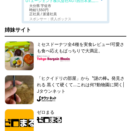
UTエージェント株式会社AGT西日本第二CU
大分県 宇佐市
時給1,550円
正社員 / 派遣社員
スポンサー：求人ボックス
姉妹サイト
ミセスドーナツ全4種を実食レビュー!可愛さ
も食べ応えもばっちりで大満足。
「ヒクイドリの部屋」から〝謎の棒〟発見さ
れる 黒くて硬くて...これは何?動物園に聞く|
Jタウンネット
ゼロまる