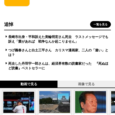
追悼
一覧を見る
長崎市出身・平和訴えた美輪明宏さん死去 ラストメッセージでも
訴え「愛があれば 戦争なんか起こりません」
つげ義春さんと白土三平さん カリスマ漫画家、二人の「違い」と
は？
死去した丹羽宇一郎さんは、経済界有数の読書家だった 『死ぬほ
ど読書』ベストセラーに
動画で見る
画像で見る