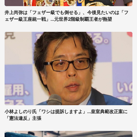
井上尚弥は「フェザー級でも倒せる」、今後見たいのは「フ
ェザー級王座統一戦」...元世界2階級制覇王者が熱望
小林よしのり氏「ワシは提訴しますよ」...皇室典範改正案に
「憲法違反」主張