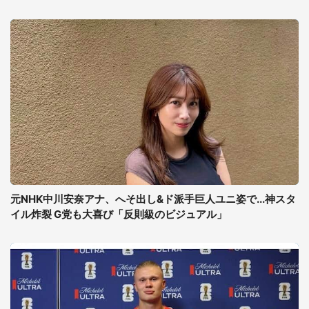
元NHK中川安奈アナ、へそ出し&ド派手巨人ユニ姿で...神スタ
イル炸裂 G党も大喜び「反則級のビジュアル」