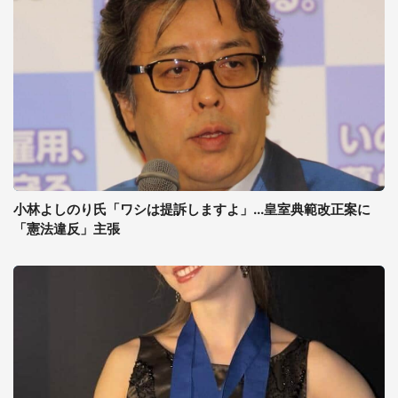
小林よしのり氏「ワシは提訴しますよ」...皇室典範改正案に
「憲法違反」主張