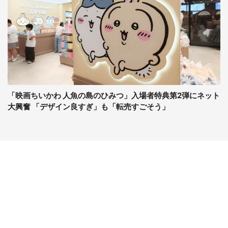
「映画ちいかわ 人魚の島のひみつ」入場者特典第2弾にネット
大興奮 「デザイン良すぎ」も「転売すごそう」
コンテンツ
関連サイト
最新記事一覧
J-CASTニュース
コラムざんまい
J-CASTトレンド
ニュース pickup
J-CAST会社ウォッチ