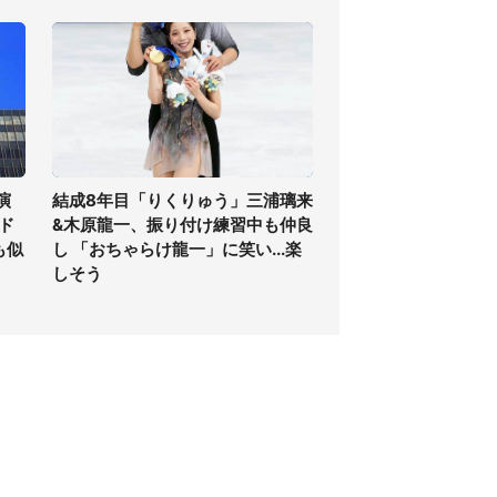
演
結成8年目「りくりゅう」三浦璃来
ド
&木原龍一、振り付け練習中も仲良
も似
し 「おちゃらけ龍一」に笑い...楽
しそう