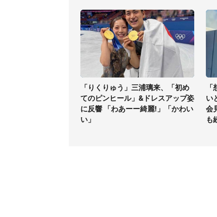
「りくりゅう」三浦璃来、「初め
「
てのピンヒール」&ドレスアップ姿
い
に反響 「わあーー綺麗!」「かわい
会
い」
も
コンテンツ
関連サ