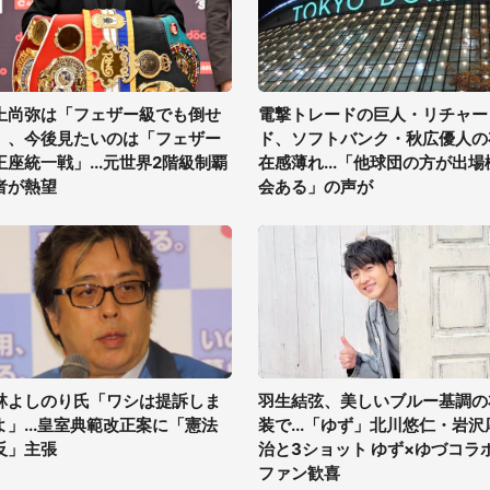
上尚弥は「フェザー級でも倒せ
電撃トレードの巨人・リチャー
」、今後見たいのは「フェザー
ド、ソフトバンク・秋広優人の
王座統一戦」...元世界2階級制覇
在感薄れ...「他球団の方が出場
者が熱望
会ある」の声が
林よしのり氏「ワシは提訴しま
羽生結弦、美しいブルー基調の
よ」...皇室典範改正案に「憲法
装で...「ゆず」北川悠仁・岩沢
反」主張
治と3ショット ゆず×ゆづコラ
ファン歓喜