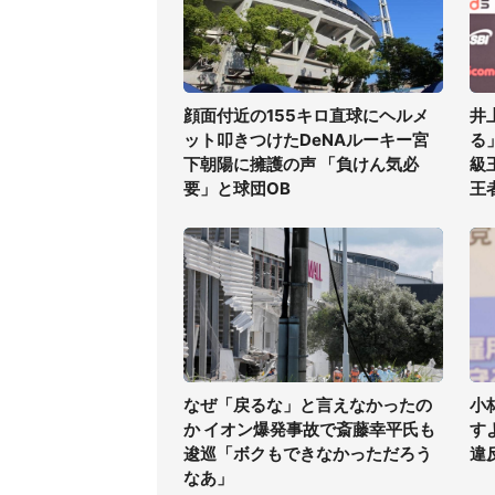
顔面付近の155キロ直球にヘルメ
井
ット叩きつけたDeNAルーキー宮
る
下朝陽に擁護の声 「負けん気必
級
要」と球団OB
王
なぜ「戻るな」と言えなかったの
小
か イオン爆発事故で斎藤幸平氏も
す
逡巡「ボクもできなかっただろう
違
なあ」