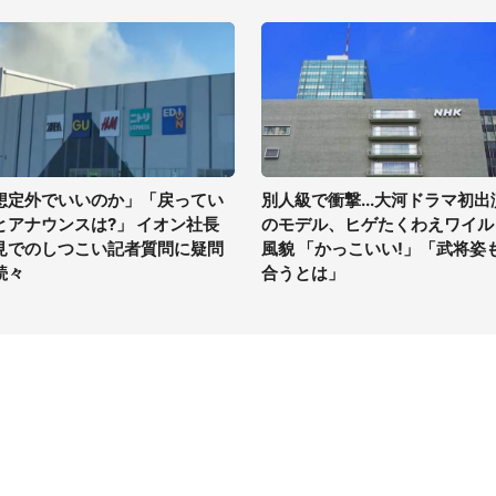
想定外でいいのか」「戻ってい
別人級で衝撃...大河ドラマ初出
とアナウンスは?」 イオン社長
のモデル、ヒゲたくわえワイル
見でのしつこい記者質問に疑問
風貌 「かっこいい!」「武将姿
続々
合うとは」
イト
サイトについて