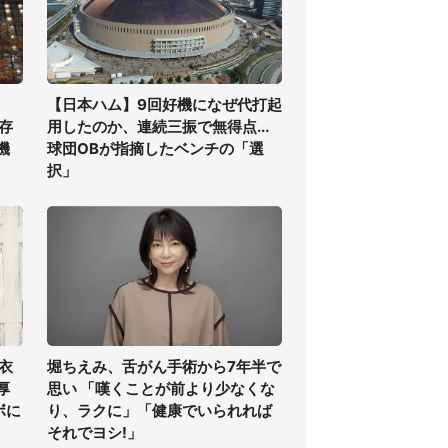
【日本ハム】9回好機になぜ代打起
存
用したのか、連続三振で無得点...
機
球団OBが指摘したベンチの「選
択」
衣
堀ちえみ、舌がん手術から7年半で
厚
思い 「嘆くことが前より少なくな
ボに
り、ラクに」「健康でいられれば
それでヨシ!」