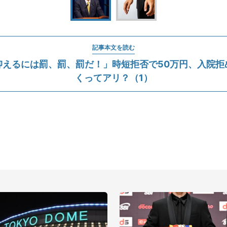
記事本文を読む
抑えるには罰、罰、罰だ！」時短拒否で50万円、入院拒
くってアリ？（1）