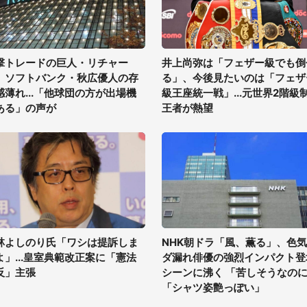
撃トレードの巨人・リチャー
井上尚弥は「フェザー級でも倒
、ソフトバンク・秋広優人の存
る」、今後見たいのは「フェザ
感薄れ...「他球団の方が出場機
級王座統一戦」...元世界2階級
ある」の声が
王者が熱望
林よしのり氏「ワシは提訴しま
NHK朝ドラ「風、薫る」、色
よ」...皇室典範改正案に「憲法
ダ漏れ俳優の強烈インパクト登
反」主張
シーンに沸く 「苦しそうなの
「シャツ姿艶っぽい」