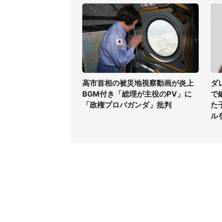
高市首相の被災地視察動画が炎上
ダ
BGM付き「総理が主役のPV」に
で
「政権プロパガンダ」批判
た
ル
コンテンツ
関連サ
最新記事一覧
J-CAS