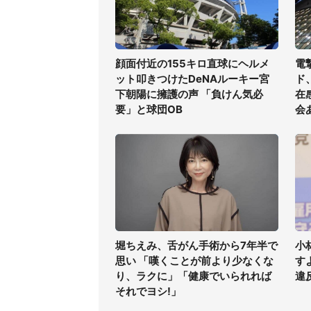
顔面付近の155キロ直球にヘルメ
電
ット叩きつけたDeNAルーキー宮
ド
下朝陽に擁護の声 「負けん気必
在
要」と球団OB
会
堀ちえみ、舌がん手術から7年半で
小
思い 「嘆くことが前より少なくな
す
り、ラクに」「健康でいられれば
違
それでヨシ!」