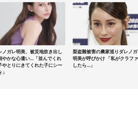
レノガレ明美、被災地炊き出し
梨盗難被害の農家巡りダレノガ
細やかな心遣い...「並んでくれ
明美が呼びかけ 「私がクラフ
子やとりにきてくれた子にシー
したら...」
を」
イト
サイトについて
Tニュース
会社案内