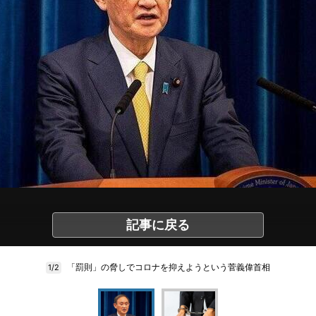
記事に戻る
「罰則」の脅しでコロナを抑えようという菅義偉首相
1/2