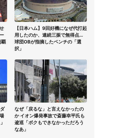
せ
【日本ハム】9回好機になぜ代打起
ー
用したのか、連続三振で無得点...
制覇
球団OBが指摘したベンチの「選
択」
気ダ
なぜ「戻るな」と言えなかったの
場
か イオン爆発事故で斎藤幸平氏も
に」
逡巡「ボクもできなかっただろう
なあ」