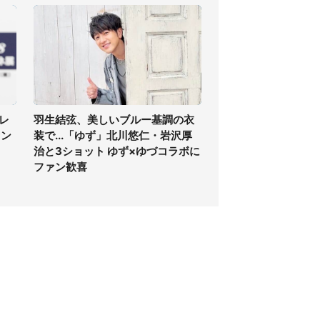
レ
羽生結弦、美しいブルー基調の衣
ァン
装で...「ゆず」北川悠仁・岩沢厚
治と3ショット ゆず×ゆづコラボに
ファン歓喜
個人情報保護方針