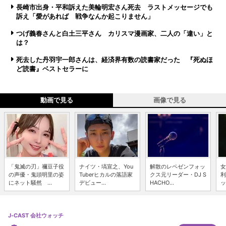
長崎市出身・平和訴えた美輪明宏さん死去 ラストメッセージでも
訴え「愛があれば 戦争なんか起こりません」
つげ義春さんと白土三平さん カリスマ漫画家、二人の「違い」と
は？
死去した丹羽宇一郎さんは、経済界有数の読書家だった 『死ぬほ
ど読書』ベストセラーに
動画で見る
画像で見る
「鬼滅の刃」禰豆子役
ナイツ・塙宣之、You
解散のレペゼンフォッ
女
の声優・鬼頭明里の姿
Tuberヒカルの落語家
クス元リーダー・DJ S
利
にネット騒然 ...
デビュー...
HACHO...
ッ
J-CAST 会社ウォッチ