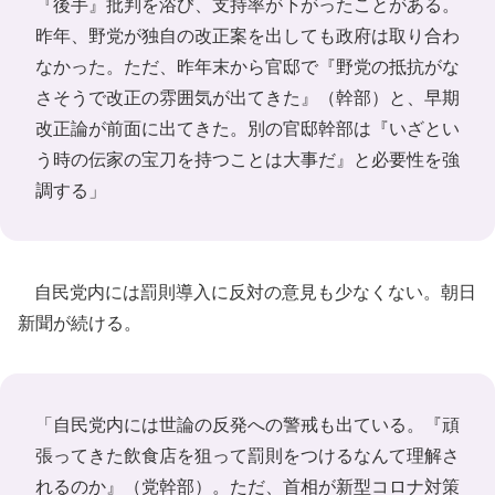
『後手』批判を浴び、支持率が下がったことがある。
昨年、野党が独自の改正案を出しても政府は取り合わ
なかった。ただ、昨年末から官邸で『野党の抵抗がな
さそうで改正の雰囲気が出てきた』（幹部）と、早期
改正論が前面に出てきた。別の官邸幹部は『いざとい
う時の伝家の宝刀を持つことは大事だ』と必要性を強
調する」
自民党内には罰則導入に反対の意見も少なくない。朝日
新聞が続ける。
「自民党内には世論の反発への警戒も出ている。『頑
張ってきた飲食店を狙って罰則をつけるなんて理解さ
れるのか』（党幹部）。ただ、首相が新型コロナ対策