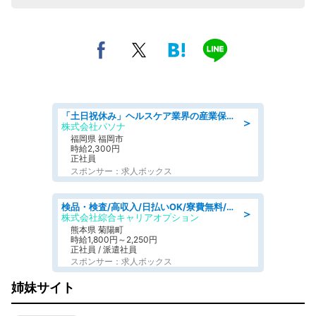
「土日祝休み」ヘルスケア業界の産業保健師/高時給/未経験OK/要資格:保健師、正看護師
＞
株式会社パソナ
福岡県 福岡市
時給2,300円
正社員
スポンサー：求人ボックス
検品・検査/高収入/日払いOK/寮費無料/日勤/20・30・40代活躍中
＞
株式会社綜合キャリアオプション
熊本県 菊陽町
時給1,800円～2,250円
正社員 / 派遣社員
スポンサー：求人ボックス
姉妹サイト