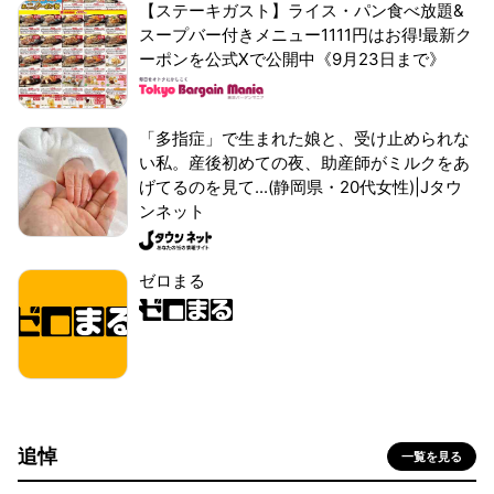
【ステーキガスト】ライス・パン食べ放題&
スープバー付きメニュー1111円はお得!最新ク
ーポンを公式Xで公開中《9月23日まで》
「多指症」で生まれた娘と、受け止められな
い私。産後初めての夜、助産師がミルクをあ
げてるのを見て...(静岡県・20代女性)|Jタウ
ンネット
ゼロまる
追悼
一覧を見る