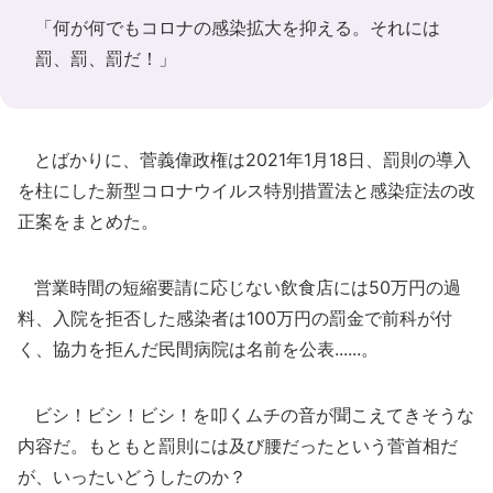
「何が何でもコロナの感染拡大を抑える。それには
罰、罰、罰だ！」
とばかりに、菅義偉政権は2021年1月18日、罰則の導入
を柱にした新型コロナウイルス特別措置法と感染症法の改
正案をまとめた。
営業時間の短縮要請に応じない飲食店には50万円の過
料、入院を拒否した感染者は100万円の罰金で前科が付
く、協力を拒んだ民間病院は名前を公表......。
ビシ！ビシ！ビシ！を叩くムチの音が聞こえてきそうな
内容だ。もともと罰則には及び腰だったという菅首相だ
が、いったいどうしたのか？