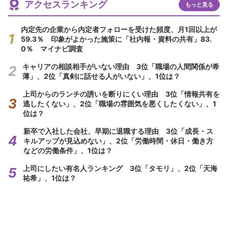
アクセスランキング
もっと見る
内定先の企業から内定者フォローを受けた頻度、月1回以上が
59.3％ 印象がよかった施策に「社内報・資料の共有」83.
0％ マイナビ調査
キャリアの相談相手がいない理由 3位「職場の人間関係が希
薄」、2位「真剣に話せる人がいない」、1位は？
上司からのランチの誘いを断りにくい理由 3位「情報共有を
逃したくない」、2位「職場の雰囲気を悪くしたくない」、1
位は？
新卒で入社した会社、早期に退職する理由 3位「成長・ス
キルアップが見込めない」、2位「労働時間・休日・働き方
などの労働条件」、1位は？
上司にしたい有名人ランキング 3位「タモリ」、2位「天海
祐希」、1位は？