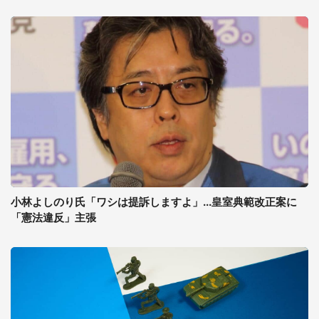
小林よしのり氏「ワシは提訴しますよ」...皇室典範改正案に
「憲法違反」主張