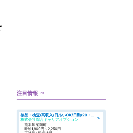
を
注目情報
PR
検品・検査/高収入/日払いOK/日勤/20・30・40代活躍中/製造 工場
＞
株式会社綜合キャリアオプション
熊本県 菊陽町
時給1,800円～2,250円
正社員 / 派遣社員