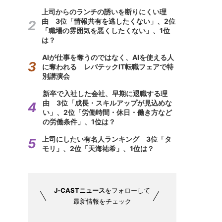
上司からのランチの誘いを断りにくい理
由 3位「情報共有を逃したくない」、2位
「職場の雰囲気を悪くしたくない」、1位
は？
AIが仕事を奪うのではなく、AIを使える人
に奪われる レバテックIT転職フェアで特
別講演会
新卒で入社した会社、早期に退職する理
由 3位「成長・スキルアップが見込めな
い」、2位「労働時間・休日・働き方など
の労働条件」、1位は？
上司にしたい有名人ランキング 3位「タ
モリ」、2位「天海祐希」、1位は？
J-CASTニュース
をフォローして
最新情報をチェック