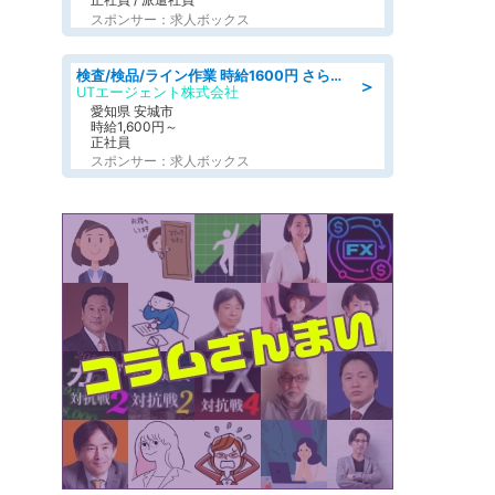
スポンサー：求人ボックス
検査/検品/ライン作業 時給1600円 さら半年ごとに時給50円UP 検品·検査
＞
UTエージェント株式会社
愛知県 安城市
時給1,600円～
正社員
スポンサー：求人ボックス