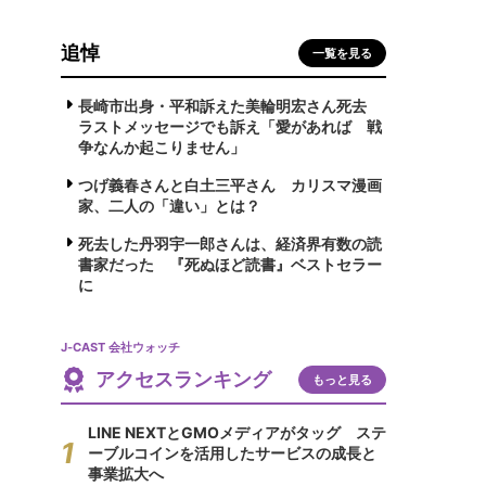
追悼
一覧を見る
長崎市出身・平和訴えた美輪明宏さん死去
ラストメッセージでも訴え「愛があれば 戦
争なんか起こりません」
つげ義春さんと白土三平さん カリスマ漫画
家、二人の「違い」とは？
死去した丹羽宇一郎さんは、経済界有数の読
書家だった 『死ぬほど読書』ベストセラー
に
J-CAST 会社ウォッチ
アクセスランキング
もっと見る
LINE NEXTとGMOメディアがタッグ ステ
ーブルコインを活用したサービスの成長と
事業拡大へ