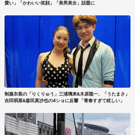
愛い」「かわいい笑顔」「美男美女」話題に
制服衣装の「りくりゅう」三浦璃来&木原龍一、「うたまさ」
吉田唄菜&森田真沙也の4ショに反響 「青春すぎて眩しい」