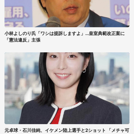
小林よしのり氏「ワシは提訴しますよ」...皇室典範改正案に
「憲法違反」主張
元卓球・石川佳純、イケメン陸上選手と2ショット 「メチャ可