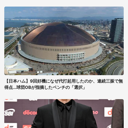
【日本ハム】9回好機になぜ代打起用したのか、連続三振で無
得点...球団OBが指摘したベンチの「選択」