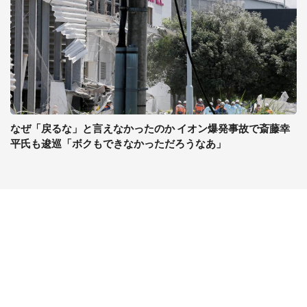
なぜ「戻るな」と言えなかったのか イオン爆発事故で斎藤幸
平氏も逡巡「ボクもできなかっただろうなあ」
コンテンツ
関連サイト
最新記事一覧
J-CASTニュース
コラムざんまい
J-CASTトレンド
ニュース pickup
J-CAST会社ウォッチ