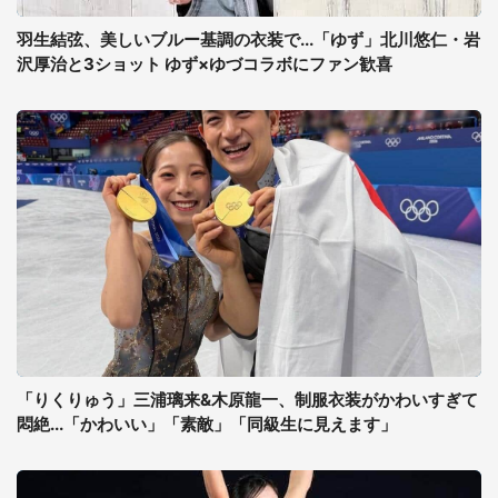
羽生結弦、美しいブルー基調の衣装で...「ゆず」北川悠仁・岩
沢厚治と3ショット ゆず×ゆづコラボにファン歓喜
「りくりゅう」三浦璃来&木原龍一、制服衣装がかわいすぎて
悶絶...「かわいい」「素敵」「同級生に見えます」