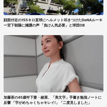
顔面付近の155キロ直球にヘルメット叩きつけたDeNAルーキ
ー宮下朝陽に擁護の声 「負けん気必要」と球団OB
加藤茶の45歳年下妻・綾菜、「美文字」手書き勉強ノートに
反響 「字がめちゃくちゃキレイ!」「二度見しました」