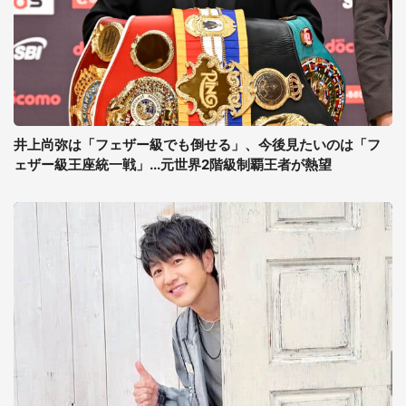
井上尚弥は「フェザー級でも倒せる」、今後見たいのは「フ
ェザー級王座統一戦」...元世界2階級制覇王者が熱望