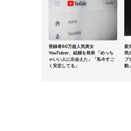
登録者60万超人気美女
新
YouTuber、結婚を発表 「めっち
気
ゃいい人に出会えた」「私今すご
ブ
く安定してる」
動
コンテンツ
関連サ
最新記事一覧
J-CAS