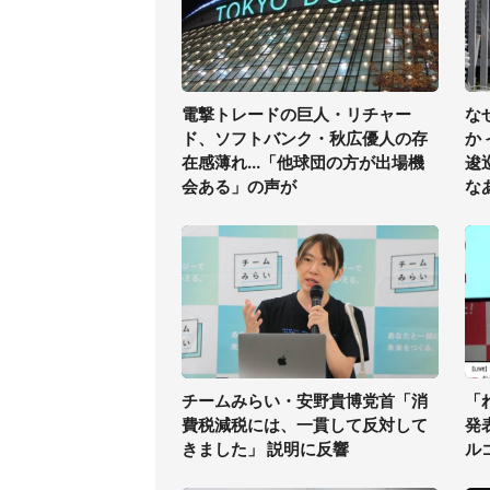
電撃トレードの巨人・リチャー
な
ド、ソフトバンク・秋広優人の存
か
在感薄れ...「他球団の方が出場機
逡
会ある」の声が
な
チームみらい・安野貴博党首「消
「
費税減税には、一貫して反対して
発
きました」 説明に反響
ル