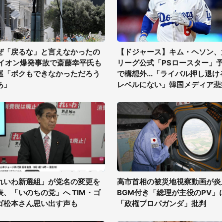
ぜ「戻るな」と言えなかったの
【ドジャース】キム・ヘソン、
 イオン爆発事故で斎藤幸平氏も
リーグ公式「PSロースター」
巡「ボクもできなかっただろう
で構想外...「ライバル押し退け
あ」
レベルにない」韓国メディア悲
れいわ新選組」が党名の変更を
高市首相の被災地視察動画が炎
表、「いのちの党」へ TIM・ゴ
BGM付き「総理が主役のPV」
ゴ松本さん思い出す声も
「政権プロパガンダ」批判