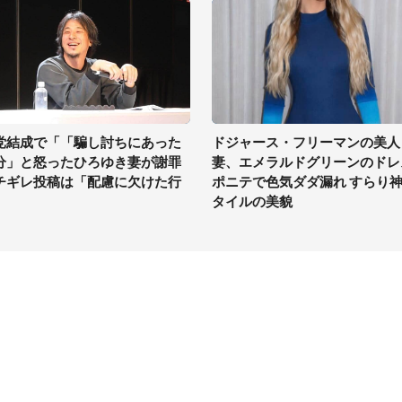
党結成で「「騙し討ちにあった
ドジャース・フリーマンの美人
分」と怒ったひろゆき妻が謝罪
妻、エメラルドグリーンのドレ
チギレ投稿は「配慮に欠けた行
ポニテで色気ダダ漏れ すらり
」
タイルの美貌
イト
サイトについて
Tニュース
会社案内