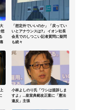
大
「想定外でいいのか」「戻ってい
予想
いとアナウンスは?」 イオン社長
る
会見でのしつこい記者質問に疑問
痛
も続々
上
小林よしのり氏「ワシは提訴しま
に
すよ」...皇室典範改正案に「憲法
違反」主張