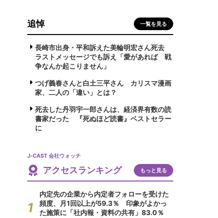
追悼
一覧を見る
長崎市出身・平和訴えた美輪明宏さん死去
ラストメッセージでも訴え「愛があれば 戦
争なんか起こりません」
つげ義春さんと白土三平さん カリスマ漫画
家、二人の「違い」とは？
死去した丹羽宇一郎さんは、経済界有数の読
書家だった 『死ぬほど読書』ベストセラー
に
J-CAST 会社ウォッチ
アクセスランキング
もっと見る
内定先の企業から内定者フォローを受けた
頻度、月1回以上が59.3％ 印象がよかっ
た施策に「社内報・資料の共有」83.0％