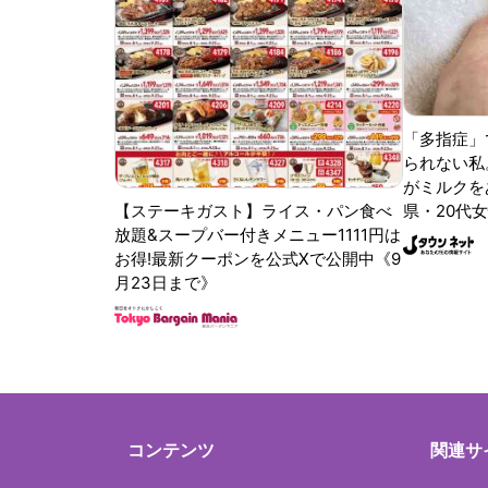
「多指症」
られない私
がミルクをあ
【ステーキガスト】ライス・パン食べ
県・20代女
放題&スープバー付きメニュー1111円は
お得!最新クーポンを公式Xで公開中《9
月23日まで》
コンテンツ
関連サ