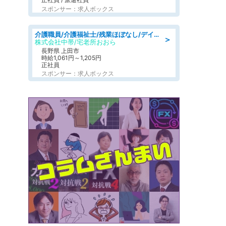
スポンサー：求人ボックス
介護職員/介護福祉士/残業ほぼなし/デイサービスの介護士/日勤のみ
＞
株式会社中帯/宅老所おおら
長野県 上田市
時給1,061円～1,205円
正社員
スポンサー：求人ボックス