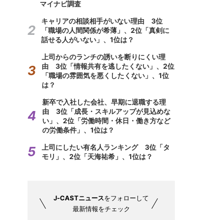
マイナビ調査
キャリアの相談相手がいない理由 3位
「職場の人間関係が希薄」、2位「真剣に
話せる人がいない」、1位は？
上司からのランチの誘いを断りにくい理
由 3位「情報共有を逃したくない」、2位
「職場の雰囲気を悪くしたくない」、1位
は？
新卒で入社した会社、早期に退職する理
由 3位「成長・スキルアップが見込めな
い」、2位「労働時間・休日・働き方など
の労働条件」、1位は？
上司にしたい有名人ランキング 3位「タ
モリ」、2位「天海祐希」、1位は？
J-CASTニュース
をフォローして
最新情報をチェック