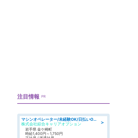
注目情報
PR
マシンオペレーター/未経験OK/日払いOK/寮完備/交替制/20・30・40代活躍中
＞
株式会社綜合キャリアオプション
岩手県 金ケ崎町
時給1,400円～1,750円
正社員 / 派遣社員