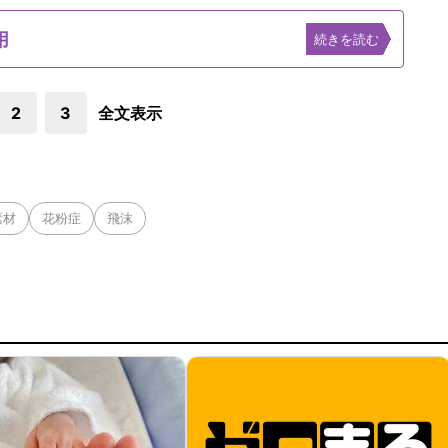
用
続きを読む
2
3
全文表示
素材
花粉症
飛沫